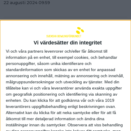
22 augusti 2024 09:59
Vi värdesätter din integritet
Vi och våra partners levenrorer och/eller får åtkomst till
information på en enhet, till exempel cookies, och behandlar
personuppgifter, såsom unika identifierare och
standardinformation som skickas av en enhet for anpassad
annonsering och innehåll, mätning av annonsering och innehåll,
målgruppsundersokningar och utveckling av tjänster.
Med din
tillåtelse kan vi och våra leverantörer använda exakta uppgifter
om geografisk positionering och identifiering via skanning av
enheten. Du kan klicka för att godkänna vår och våra 1019
Action Jubal firar 40 år - här är
leverantörers uppgiftsbehandling enligt beskrivningen ovan.
inbjudan
Alternativt kan du klicka för att neka samtycke eller för att få
åtkomst till mer detaljerad information och ändra dina
21 augusti 2024 10:41
inställningar innan du samtycker.
Observera att viss behandling
av dina personuppgifter kanske inte kräver ditt samtycke, men