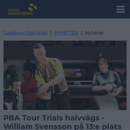
Swebowl Startsida
|
NYHETER
|
Nyheter
PBA Tour Trials halvvägs -
William Svensson på 13:e plats