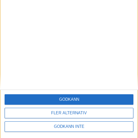
UPP-slaget - en tävling med
gemenskap och lärande
13 augusti 2024 11:44
GODKÄNN
FLER ALTERNATIV
GODKÄNN INTE