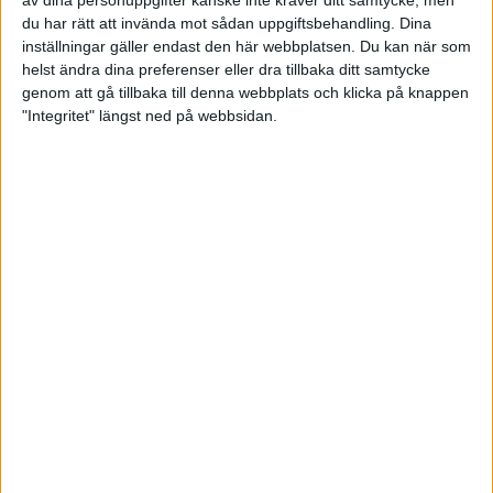
du har rätt att invända mot sådan uppgiftsbehandling. Dina
inställningar gäller endast den här webbplatsen. Du kan när som
helst ändra dina preferenser eller dra tillbaka ditt samtycke
genom att gå tillbaka till denna webbplats och klicka på knappen
"Integritet" längst ned på webbsidan.
Dags för PBA Tour Trials - fem
svenska spelare kämpar om
PBA-platser
20 augusti 2024 17:04