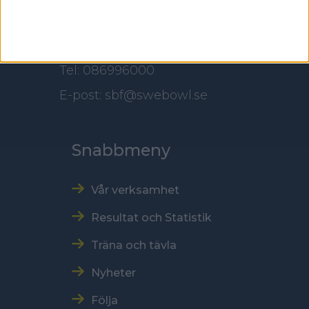
Kontakt
Tel: 086996000
E-post: sbf@swebowl.se
Snabbmeny
Vår verksamhet
Resultat och Statistik
Träna och tävla
Nyheter
Följa