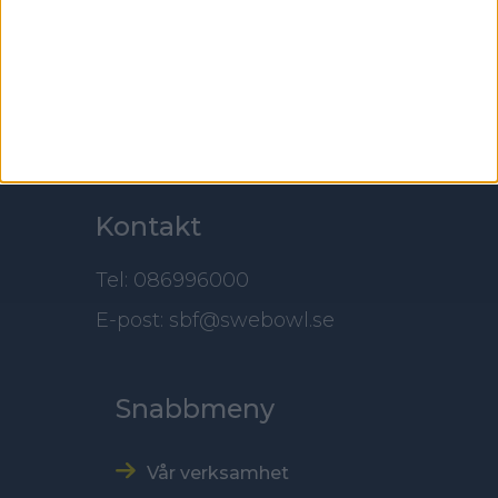
100 61 Stockholm
Besöksadress
Skansbrogatan 7
118 60 Stockholm
Kontakt
Tel: 086996000
E-post: sbf@swebowl.se
Snabbmeny
Vår verksamhet