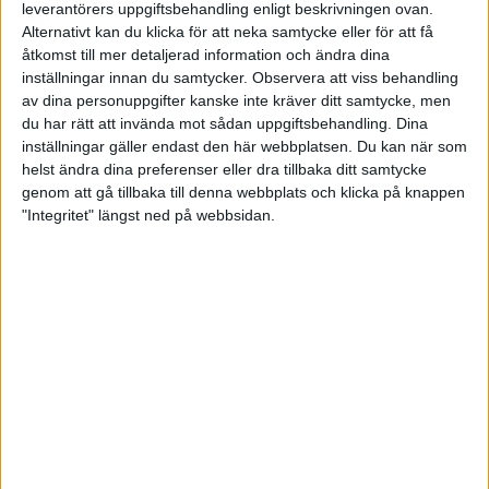
leverantörers uppgiftsbehandling enligt beskrivningen ovan.
Alternativt kan du klicka för att neka samtycke eller för att få
åtkomst till mer detaljerad information och ändra dina
inställningar innan du samtycker.
Observera att viss behandling
av dina personuppgifter kanske inte kräver ditt samtycke, men
du har rätt att invända mot sådan uppgiftsbehandling. Dina
Integration IOL - IUP
inställningar gäller endast den här webbplatsen. Du kan när som
helst ändra dina preferenser eller dra tillbaka ditt samtycke
Så kopplar du din förening till
genom att gå tillbaka till denna webbplats och klicka på knappen
Utbildningsplattformen.
"Integritet" längst ned på webbsidan.