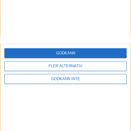
Kursutbud
Här finner du de kurser som
erbjuds inom Svenska
Bowlingförbundet
GODKÄNN
FLER ALTERNATIV
GODKÄNN INTE