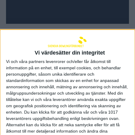
UPP-slaget
Vi värdesätter din integritet
Vi och våra partners levenrorer och/eller får åtkomst till
Senast uppdaterad:
25-03-25
av
Tim Davidsson
information på en enhet, till exempel cookies, och behandlar
Förbundet
personuppgifter, såsom unika identifierare och
standardinformation som skickas av en enhet for anpassad
annonsering och innehåll, mätning av annonsering och innehåll,
Utbildning
målgruppsundersokningar och utveckling av tjänster.
Med din
tillåtelse kan vi och våra leverantörer använda exakta uppgifter
Barn och ungdom
om geografisk positionering och identifiering via skanning av
enheten. Du kan klicka för att godkänna vår och våra 1017
Strikejakten
leverantörers uppgiftsbehandling enligt beskrivningen ovan.
Alternativt kan du klicka för att neka samtycke eller för att få
åtkomst till mer detaljerad information och ändra dina
Tävlingar