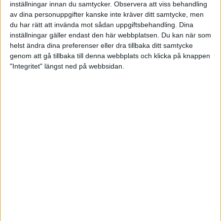
inställningar innan du samtycker.
Observera att viss behandling
av dina personuppgifter kanske inte kräver ditt samtycke, men
Swedish Youth Tour 2026
du har rätt att invända mot sådan uppgiftsbehandling. Dina
inställningar gäller endast den här webbplatsen. Du kan när som
Swedish Youth Tour 2025
helst ändra dina preferenser eller dra tillbaka ditt samtycke
genom att gå tillbaka till denna webbplats och klicka på knappen
"Integritet" längst ned på webbsidan.
Swedish Youth Tour 2024
Swedish Youth Tour 2023
Swedish Youth Tour 2022
UPP-Slaget 2026
UPP-Slaget 2025
UPP-Slaget 2024
TSYA