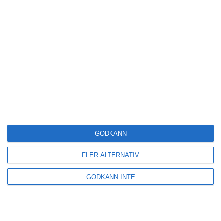
Här hittar du Svenska Bowlingförbundets
GODKÄNN
medlemsrabatt på Strawberry
FLER ALTERNATIV
GODKÄNN INTE