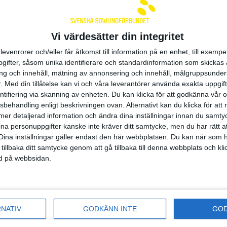
till de som vidare vill lära ut bowling för spela
förbättra sin teknik men också kunskaper kri
banläsning etc. För att få gå denna kurs kräv
certifiering i Level 1 (utbildningstillfälle samt
Vi värdesätter din integritet
rapporterade tränartimmar).
levenrorer och/eller får åtkomst till information på en enhet, till exempe
el 2
Efter kursen behöver tränaren registrera 200
ifter, såsom unika identifierare och standardinformation som skickas 
tränartimmar för att bli certifierad Level 2-tr
g och innehåll, mätning av annonsering och innehåll, målgruppsunde
.
Med din tillåtelse kan vi och våra leverantörer använda exakta uppgif
Kursen planeras att genomföras en gång per 
entifiering via skanning av enheten. Du kan klicka för att godkänna vår
beroende på tillgången till certifierade tränare
sbehandling enligt beskrivningen ovan. Alternativt kan du klicka för att
ll mer detaljerad information och ändra dina inställningar innan du samty
ina personuppgifter kanske inte kräver ditt samtycke, men du har rätt 
Dina inställningar gäller endast den här webbplatsen. Du kan när som h
derade SISU-kurser
 tillbaka ditt samtycke genom att gå tillbaka till denna webbplats och k
ned på webbsidan.
En utbildning för förenings- och distriktsstyre
använda sig av för att få mer kännedom och
om deras roll och sammanhang. Du hittar de
sledare
utbildning
här
:
RNATIV
GODKÄNN INTE
GO