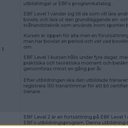
utbildningar ur EBF:s programkatalog.
EBF Level 1 vänder sig till de som vill lära and
bowla, och lära ut den grundläggande en- oc
tvåhandsteknik som används inom sporten b
Kursen är öppen för alla men en förutsättning
man har bowlat en period och vet vad bowlin
om.
 1
EBF Level 1-kursen hålls under fyra dagar, m
praktiska och teoretiska moment och beräkn
genomföras minst en gång per år.
Efter utbildningen ska den utbildade tränare
registrera 150 tränartimmar för att bli certifier
tränare.
EBF Level 2 är en fortsättning på EBF Level 1 
EBF:s utbildningsprogram. Denna utbildning r