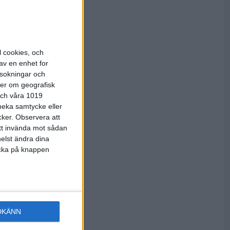
re som vill
ng klot,
s en
 minst 150
l cookies, och
av en enhet for
änare.
rsokningar och
ter om geografisk
år,
 och våra 1019
.
 neka samtycke eller
cker.
Observera att
att invända mot sådan
elst ändra dina
licka på knappen
lse att
 kunskap
nna
DKÄNN