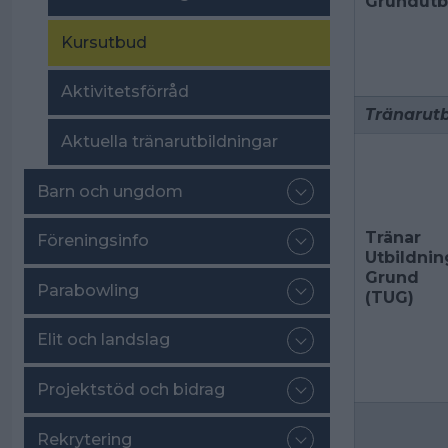
Grundutb
Kursutbud
Aktivitetsförråd
Tränarutb
Aktuella tränarutbildningar
Barn och ungdom
Tränar
Föreningsinfo
Utbildnin
Grund
Parabowling
(TUG)
Elit och landslag
Projektstöd och bidrag
Rekrytering