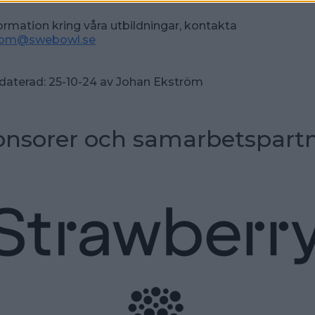
ormation kring våra utbildningar, kontakta
trom@swebowl.se
daterad:
25-10-24
av
Johan Ekström
nsorer och samarbetspart