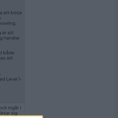
ra att börja
h
owling.
 är att
g handlar
ed både
as att
n
ad Level 1-
och ingår i
iktar sig