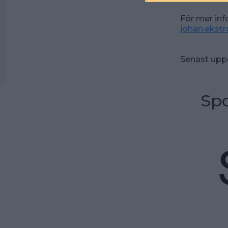
För mer inf
johan.eks
Senast upp
Spo