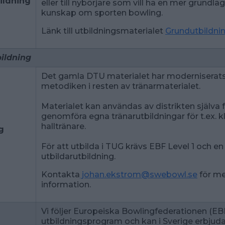
ildning
eller till nybörjare som vill ha en mer grundl
kunskap om sporten bowling.
Länk till utbildningsmaterialet
Grundutbildni
ildning
Det gamla DTU materialet har moderniserats 
metodiken i resten av tränarmaterialet.
Materialet kan användas av distrikten själva f
genomföra egna tränarutbildningar för t.ex. kl
halltränare.
g
För att utbilda i TUG krävs EBF Level 1 och en
utbildarutbildning.
Kontakta
johan.ekstrom@swebowl.se
för me
information.
Vi följer Europeiska Bowlingfederationen (EBF
utbildningsprogram och kan i Sverige erbjud