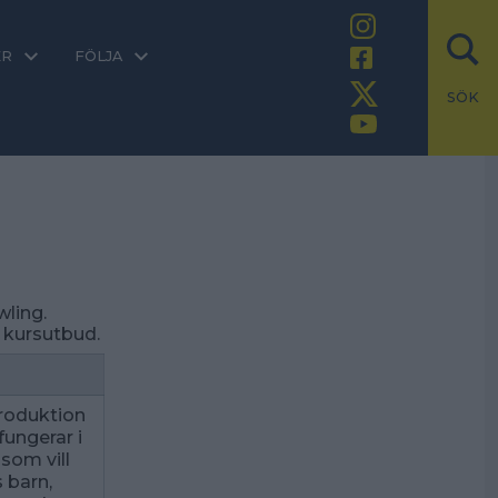
ER
FÖLJA
SÖK
wling.
 kursutbud.
troduktion
ungerar i
 som vill
 barn,