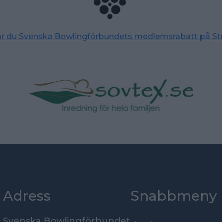
tar du Svenska Bowlingförbundets medlemsrabatt på St
Adress
Snabbmeny
Svenska Bowlingförbundet