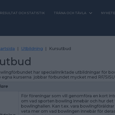
RESULTAT OCH STATISTIK
TRÄNA OCH TÄVLA
NYHET
artsida
|
Utbildning
|
Kursutbud
sutbud
lingförbundet har specialinriktade utbildningar för bo
 egna kurserna jobbar förbundet mycket med RF/SISU
jare
För föreningar som vill genomföra en kort in
om vad sporten bowling innebär och hur det f
bowlinghallen. Kan t.ex. vara bowlingföräldrar
veta mer om vad bowlingen innebär för deras