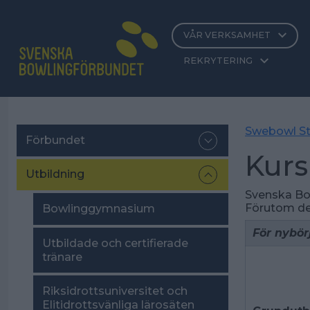
VÅR VERKSAMHET
REKRYTERING
Swebowl St
Förbundet
Kur
Utbildning
Svenska Bow
Förutom de
Bowlinggymnasium
För nybör
Utbildade och certifierade
tränare
Riksidrottsuniversitet och
Elitidrottsvänliga lärosäten