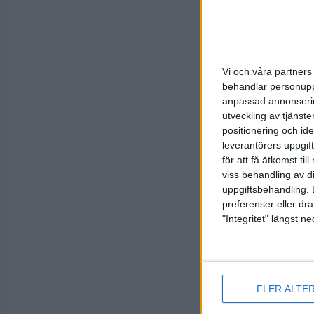
Vi och våra partners 
ETBF Lev
behandlar personuppg
anpassad annonserin
utveckling av tjänster
positionering och id
leverantörers uppgift
för att få åtkomst ti
viss behandling av d
uppgiftsbehandling. 
Rekommen
preferenser eller dra
"Integritet" längst 
Förening
FLER ALTE