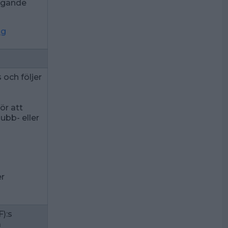
äggande
ng
och följer
ör att
ubb- eller
r
):s
a