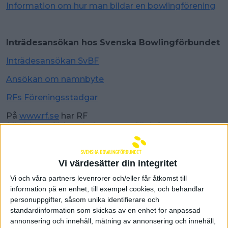
Information om hur man bildar en bowlingförening
Inträdesansökan hos Svenska Bowlingförbundet
Inträdesansökan SvBF
Ansökan om namnbyte
RFs Föreningsstadgar
På
www.rf.se
har RF
(riksidrottsförbundet) samanställt informationen
om att blida en idrottsförening. Bl.a. finns
information om det obligatoriska
organisationsnummret samt hur ni går tillväga för
Vi värdesätter din integritet
att bilda föreningen.
Vi och våra partners levenrorer och/eller får åtkomst till
Ansökan om medlemskap i SF -
information på en enhet, till exempel cookies, och behandlar
Riksidrottsförbundet (rf.se)
personuppgifter, såsom unika identifierare och
standardinformation som skickas av en enhet for anpassad
Checklista, föreningens ansvar:
annonsering och innehåll, mätning av annonsering och innehåll,