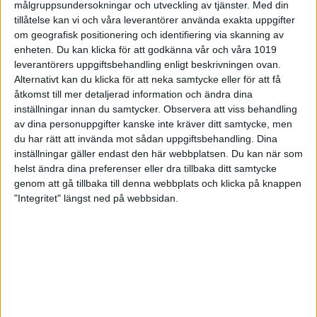
Fyll i ansökan och bifoga dokument.
målgruppsundersokningar och utveckling av tjänster.
Med din
Utse ordförande, sekreterare, kassör
tillåtelse kan vi och våra leverantörer använda exakta uppgifter
och IdrottOnline-administratör och starta
om geografisk positionering och identifiering via skanning av
IdrottOnline för föreningen.
enheten. Du kan klicka för att godkänna vår och våra 1019
Finns det ungdomar i klubben så behövs en
leverantörers uppgiftsbehandling enligt beskrivningen ovan.
person som är insatt i LOK-stödet och
Alternativt kan du klicka för att neka samtycke eller för att få
Idrottslyftet.
åtkomst till mer detaljerad information och ändra dina
Årsrapport ska skickas in mellan 21 maj och 30
inställningar innan du samtycker.
Observera att viss behandling
juni efter varje säsong.
av dina personuppgifter kanske inte kräver ditt samtycke, men
Ta ansvar för att ha kunskap om eller hitta till
du har rätt att invända mot sådan uppgiftsbehandling. Dina
Svensk bowlings regelverk
"Blå boken"
.
inställningar gäller endast den här webbplatsen. Du kan när som
Nyhetsbrev, information från Svenska
helst ändra dina preferenser eller dra tillbaka ditt samtycke
Bowlingförbundet, skickas till den föreningsmail
genom att gå tillbaka till denna webbplats och klicka på knappen
som finns i IdrottOnline och publiceras även
"Integritet" längst ned på webbsidan.
på
www.swebowl.se
. På Svenska
Bowlingförbundets hemsida publiceras även
annan viktig information.
Starta en hallförening
I varje bowlinghall finns möjlighet att bilda en