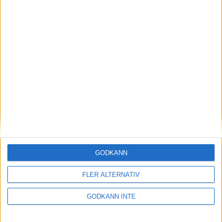
Bowlingföreningar i Sverige
Avgifter och licenser
Rekrytering - Goda exempel
Parabowling
Elit och landslag
Projektstöd och bidrag
GODKÄNN
Rekrytering
FLER ALTERNATIV
GODKÄNN INTE
Sponsorer och samarbetspartners