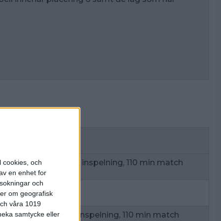
ng
10 min inspelning, 110 min match
l cookies, och
av en enhet for
rsokningar och
5 min
ter om geografisk
 och våra 1019
 neka samtycke eller
5 min inspelning, 110 min match