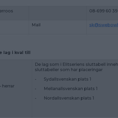
erroos
08-699 60 3
Mail
sk@swebowl
lag i kval till
De lag som i Elitseriens sluttabell inn
sluttabeller som har placeringar
- Sydallsvenskan plats 1
– herrar
- Mellanallsvenskan plats 1
- Nordallsvenskan plats 1