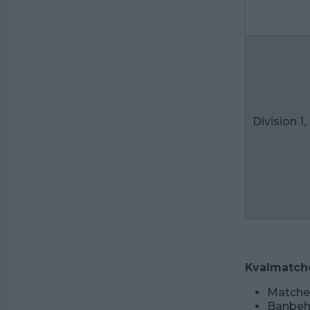
Division 1,
Kval
match
Matcher
Banbeha