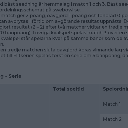
 bäst seedning är hemmalag i match 1 och 3. Bäst see
ördelningsschemat på swebowl.se.
match ger 2 poäng, oavgjord 1 poäng och förlorad 0 po
an avbrytas i förtid om avgörande resultat uppnåtts. 
jort resultat (2 – 2) efter två matcher vidtar en tredje ma
(20 banpoäng). I övriga kvalspel spelas match 3 över en 
a kvalspel står spelarna kvar på samma banor som de avs
n.
den tredje matchen sluta oavgjord koras vinnande lag via
let till Elitserien spelas först en serie om 5 banpoäng, d
g - Serie
Total speltid
Spelordni
Match 1
Match 2