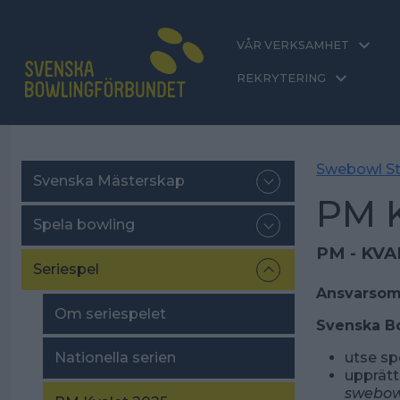
VÅR VERKSAMHET
REKRYTERING
Swebowl St
Svenska Mästerskap
PM K
Spela bowling
PM -
Seriespel
Ansvarsom
Om seriespelet
Svenska Bo
utse spe
Nationella serien
upprätt
swebowl