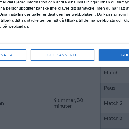
ll mer detaljerad information och ändra dina inställningar innan du samty
ina personuppgifter kanske inte kräver ditt samtycke, men du har rätt 
7 timmar, 20
Omoljning
Dina inställningar gäller endast den här webbplatsen. Du kan när som h
minuter
 tillbaka ditt samtycke genom att gå tillbaka till denna webbplats och k
ned på webbsidan.
Match 3
Match 4
RNATIV
GODKÄNN INTE
GO
Strike-out
Match 1
Paus
4 timmar, 30
an
Match 2
minuter
Match 3