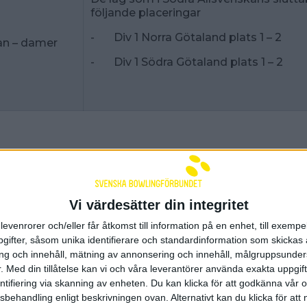
följande placeringar
- Div 1 Norra Götaland plats 1 – 2
an – damer
- Div 1 Södra Götaland plats 1 – 2
g - Cup
Total speltid
Spelordni
Vi värdesätter din integritet
Match 1
levenrorer och/eller får åtkomst till information på en enhet, till exempe
ifter, såsom unika identifierare och standardinformation som skickas 
g och innehåll, mätning av annonsering och innehåll, målgruppsunde
Paus
.
Med din tillåtelse kan vi och våra leverantörer använda exakta uppgif
entifiering via skanning av enheten. Du kan klicka för att godkänna vår
sbehandling enligt beskrivningen ovan. Alternativt kan du klicka för att
Match 2