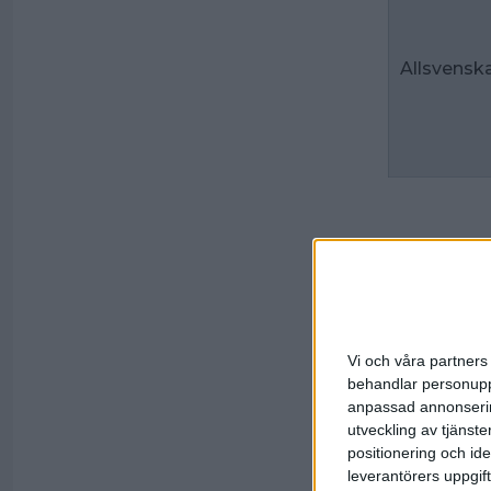
Allsvensk
Spelordnin
Kval till
Vi och våra partners 
behandlar personuppg
anpassad annonserin
utveckling av tjänster
positionering och id
leverantörers uppgift