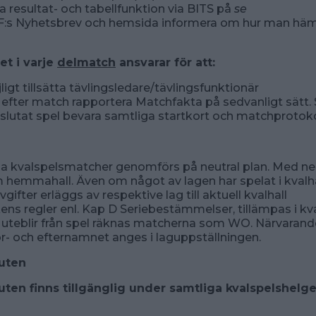
a resultat- och tabellfunktion via BITS på
se
F:s Nyhetsbrev och hemsida informera om hur man häm
t i varje
delmatch
ansvarar för att:
igt tillsätta tävlingsledare/tävlingsfunktionär
 efter match rapportera Matchfakta på sedvanligt sätt.
vslutat spel bevara samtliga startkort och matchprotokoll
a kvalspelsmatcher genomförs på neutral plan. Med neut
 hemmahall. Även om något av lagen har spelat i kvalha
ifter erläggs av respektive lag till aktuell kvalhall
ens regler enl. Kap D Seriebestämmelser, tillämpas i kv
uteblir från spel räknas matcherna som WO. Närvarand
r- och efternamnet anges i laguppställningen.
uten
en finns tillgänglig under samtliga kvalspelshelger.