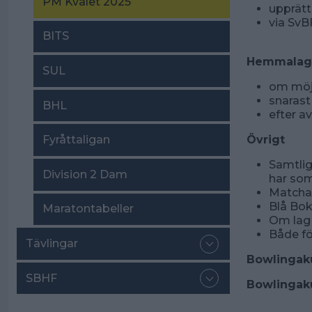
PM Kvalet 2025
upprätt
via SvB
BITS
Hemmalage
SUL
om möjl
snarast
BHL
efter a
Övrigt
Fyråttaligan
Samtlig
Division 2 Dam
har som
Matchavg
Blå Bok
Maratontabeller
Om lag 
Både fö
Tävlingar
Bowlingak
SBHF
Bowlingakut