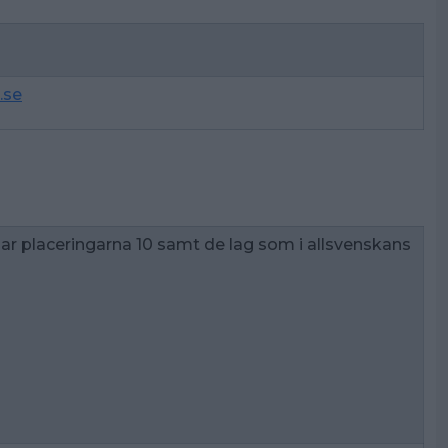
9
.se
ehar placeringarna 10 samt de lag som i allsvenskans