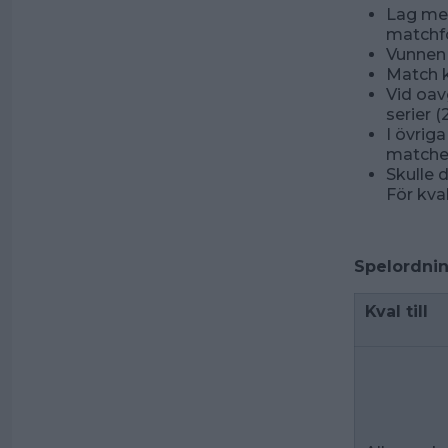
Lag med
matchf
Vunnen 
Match k
Vid oavg
serier 
I övrig
matche
Skulle 
För kva
Spelordnin
Kval till