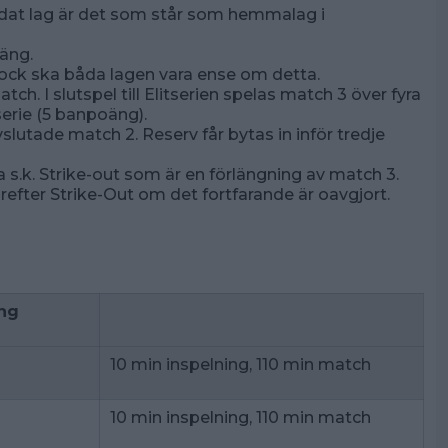
dat lag är det som står som hemmalag i
äng.
Dock ska båda lagen vara ense om detta.
tch. I slutspel till Elitserien spelas match 3 över fyra
serie (5 banpoäng).
lutade match 2. Reserv får bytas in inför tredje
 s.k. Strike-out som är en förlängning av match 3.
ärefter Strike-Out om det fortfarande är oavgjort.
ng
10 min inspelning, 110 min match
10 min inspelning, 110 min match