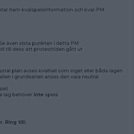
tar hem kvalspelsinformation och kval-PM
 Se även sista punkten i detta PM
 till dess att protesttiden gått ut
ral plan avses kvalhall som inget eller båda lagen
llen i grundserien anses den vara neutral
alet
e lag behöver
inte
spela
 Ring till: