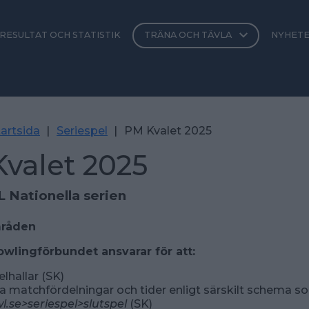
RESULTAT OCH STATISTIK
TRÄNA OCH TÄVLA
NYHET
artsida
|
Seriespel
|
PM Kvalet 2025
valet 2025
 KVAL Nationella se
råden
wlingförbundet ansvarar för att:
lhallar (SK)
a matchfördelningar och tider enligt särskilt schema s
.se>seriespel>slutspel
(SK)