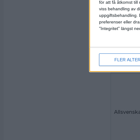
för att få åtkomst ti
Elitserien
viss behandling av d
uppgiftsbehandling. 
preferenser eller dra
"Integritet" längst 
FLER ALTE
Allsvensk