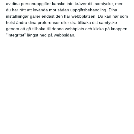
av dina personuppgifter kanske inte kräver ditt samtycke, men
du har rätt att invända mot sådan uppgiftsbehandling. Dina
Emelie
AIK
3
2156
11
196,
Neidenmark
BK
inställningar gäller endast den här webbplatsen. Du kan när som
helst ändra dina preferenser eller dra tillbaka ditt samtycke
Yola
AIK
genom att gå tillbaka till denna webbplats och klicka på knappen
4
2145
11
195,
Stephenson
BK
"Integritet" längst ned på webbsidan.
Annie
AIK
5
1929
10
192,
Kahlbom
BK
AIK
6
Felicia Berg
382
2
191,
BK
AIK
7
Malin Gref
2072
11
188,
BK
Nathalie
AIK
8
2055
11
186,
Asklund
BK
Maria
AIK
9
1853
10
185,
Lindius
BK
10