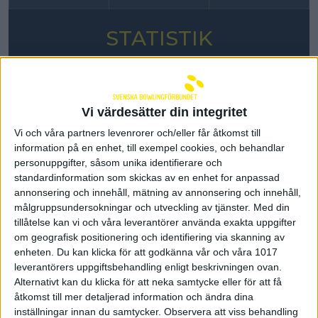
STATISTIK
DAMER
HERRAR
Vi värdesätter din integritet
SPADER
TEAM X-
BK MERCI
AIK BK
Vi och våra partners levenrorer och/eller får åtkomst till
DAM
CALIBUR
information på en enhet, till exempel cookies, och behandlar
personuppgifter, såsom unika identifierare och
standardinformation som skickas av en enhet for anpassad
AIK BK
annonsering och innehåll, mätning av annonsering och innehåll,
målgruppsundersokningar och utveckling av tjänster.
Med din
Total
Antal
tillåtelse kan vi och våra leverantörer använda exakta uppgifter
Spelare
Klubb
Snit
slagning
Serier
om geografisk positionering och identifiering via skanning av
enheten. Du kan klicka för att godkänna vår och våra 1017
Nicole
AIK
leverantörers uppgiftsbehandling enligt beskrivningen ovan.
1
2312
11
210,
Layrisse
BK
Alternativt kan du klicka för att neka samtycke eller för att få
åtkomst till mer detaljerad information och ändra dina
Malin
AIK
2
2181
11
198,
inställningar innan du samtycker.
Observera att viss behandling
Brodin
BK