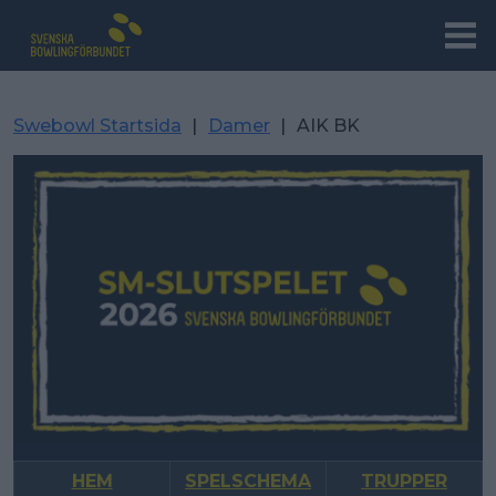
Swebowl Startsida
|
Damer
|
AIK BK
HEM
SPELSCHEMA
TRUPPER