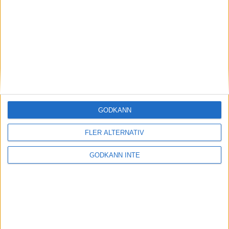
Här hittar du Svenska Bowlingförbundets
medlemsrabatt på Strawberry
GODKÄNN
FLER ALTERNATIV
GODKÄNN INTE