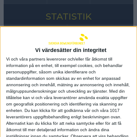
STATISTIK
DAMER
HERRAR
Vi värdesätter din integritet
SPADER
TEAM X-
BK MERCI
AIK BK
DAM
CALIBUR
Vi och våra partners levenrorer och/eller får åtkomst till
information på en enhet, till exempel cookies, och behandlar
personuppgifter, såsom unika identifierare och
standardinformation som skickas av en enhet for anpassad
SPADER DAM
annonsering och innehåll, mätning av annonsering och innehåll,
målgruppsundersokningar och utveckling av tjänster.
Med din
tillåtelse kan vi och våra leverantörer använda exakta uppgifter
Total
Antal
om geografisk positionering och identifiering via skanning av
Spelare
Klubb
Snit
slagning
Serier
enheten. Du kan klicka för att godkänna vår och våra 1017
leverantörers uppgiftsbehandling enligt beskrivningen ovan.
Alternativt kan du klicka för att neka samtycke eller för att få
Emma
Spader
1
4818
22
219,
åtkomst till mer detaljerad information och ändra dina
Halttunen
Dam
inställningar innan du samtycker.
Observera att viss behandling