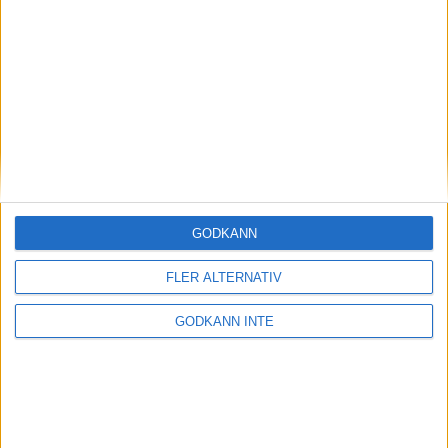
Här hittar du Svenska Bowlingförbundets
medlemsrabatt på Strawberry
GODKÄNN
FLER ALTERNATIV
GODKÄNN INTE