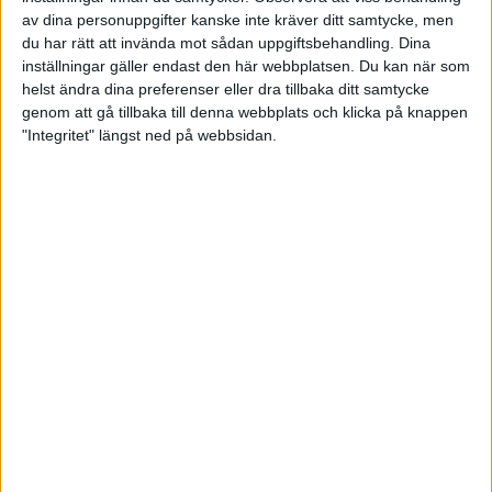
Jenny
Spader
av dina personuppgifter kanske inte kräver ditt samtycke, men
2
4695
22
213,
Mathiesen
Dam
du har rätt att invända mot sådan uppgiftsbehandling. Dina
inställningar gäller endast den här webbplatsen. Du kan när som
Amanda
Spader
helst ändra dina preferenser eller dra tillbaka ditt samtycke
3
4687
22
213,
Gadd
Dam
genom att gå tillbaka till denna webbplats och klicka på knappen
"Integritet" längst ned på webbsidan.
Sandra de
Spader
4
4016
19
211,
Neergaard
Dam
Anna
Spader
5
4627
22
210,
Andersson
Dam
Hanna
Spader
6
4550
22
206,
Jönsson
Dam
Lova
Spader
7
3479
17
204,
Nilsson
Dam
Josefine
Spader
8
3856
19
202,
Linderoth
Dam
Felicia
Spader
9
992
5
198,
Jonsson
Dam