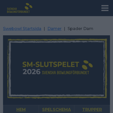
Swebowl Startsida
|
Damer
|
Spader Dam
HEM
SPELSCHEMA
TRUPPER