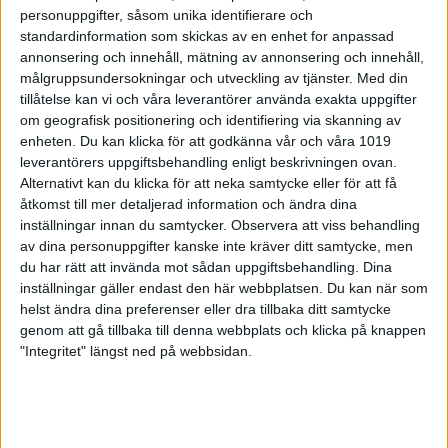
personuppgifter, såsom unika identifierare och
Format
:
standardinformation som skickas av en enhet for anpassad
annonsering och innehåll, mätning av annonsering och innehåll,
-
Matcher enligt Bakers-spelsätt, med 3–5 spelare per
målgruppsundersokningar och utveckling av tjänster.
Med din
match.
tillåtelse kan vi och våra leverantörer använda exakta uppgifter
-
5 serier per match, där laget turas om att starta varje
om geografisk positionering och identifiering via skanning av
serie.
enheten. Du kan klicka för att godkänna vår och våra 1019
leverantörers uppgiftsbehandling enligt beskrivningen ovan.
-
3 poäng för vinst, 1 poäng för oavgjort.
Alternativt kan du klicka för att neka samtycke eller för att få
åtkomst till mer detaljerad information och ändra dina
Spelperiod
:
inställningar innan du samtycker.
Observera att viss behandling
-
Serien beräknas starta vecka 38, med 2 veckors
av dina personuppgifter kanske inte kräver ditt samtycke, men
spelperiod per omgång.
du har rätt att invända mot sådan uppgiftsbehandling. Dina
inställningar gäller endast den här webbplatsen. Du kan när som
Matcher spelas lokalt i hemmahallen.
-
helst ändra dina preferenser eller dra tillbaka ditt samtycke
genom att gå tillbaka till denna webbplats och klicka på knappen
-
Lag som ligger nära varandra geografiskt
kan
komma
"Integritet" längst ned på webbsidan.
överens om att spela tillsammans fysiskt – men detta är
helt frivilligt.
Final: