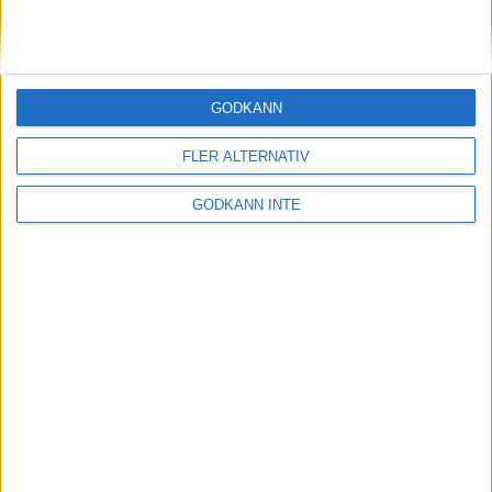
BITS
SUL
GODKÄNN
BHL
FLER ALTERNATIV
Fyråttaligan
GODKÄNN INTE
Division 2 Dam
Maratontabeller
Tävlingar
SBHF