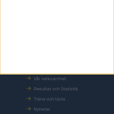
118 60 Stockholm
Kontakt
Tel: 086996000
E-post: sbf@swebowl.se
Snabbmeny
Vår verksamhet
Resultat och Statistik
Träna och tävla
Nyheter