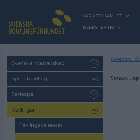
VÅR VERKSAMHET
REKRYTERING
Swebowl St
Svenska Mästerskap
Senast upp
Spela bowling
Seriespel
Tävlingar
Tävlingskalender