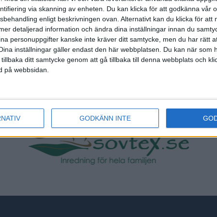
entifiering via skanning av enheten. Du kan klicka för att godkänna vår
sbehandling enligt beskrivningen ovan. Alternativt kan du klicka för att
ll mer detaljerad information och ändra dina inställningar innan du samty
ina personuppgifter kanske inte kräver ditt samtycke, men du har rätt 
Dina inställningar gäller endast den här webbplatsen. Du kan när som h
 tillbaka ditt samtycke genom att gå tillbaka till denna webbplats och k
ned på webbsidan.
tar du Svenska Bowlingförbundets medlemsrabatt på St
RNATIV
GODKÄNN INTE
GO