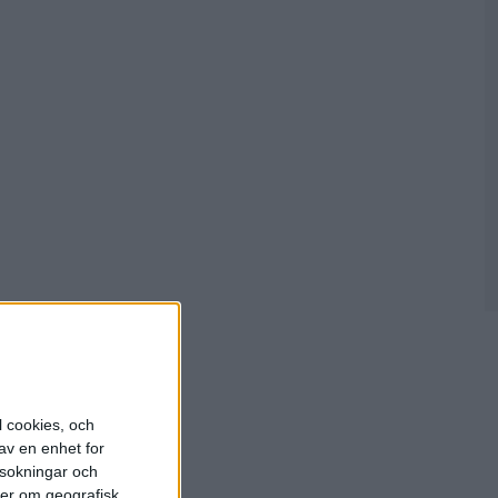
ners
l cookies, och
av en enhet for
rsokningar och
ter om geografisk