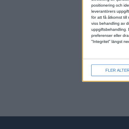
positionering och id
leverantörers uppgift
för att få åtkomst ti
viss behandling av d
uppgiftsbehandling. 
preferenser eller dra
"Integritet" längst 
Här hit
FLER ALTE