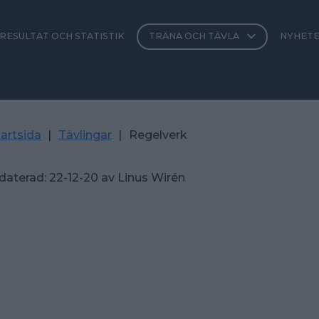
RESULTAT OCH STATISTIK
TRÄNA OCH TÄVLA
NYHET
artsida
|
Tävlingar
|
Regelverk
daterad:
22-12-20
av
Linus Wirén