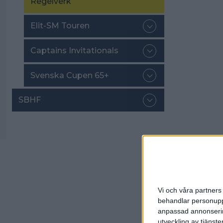
Regelverk
Elit-SM Touren
Captains Invitationals
Svenska Cupen 65+
SBHF
Spo
Vi och våra partners 
behandlar personuppg
anpassad annonserin
utveckling av tjänster