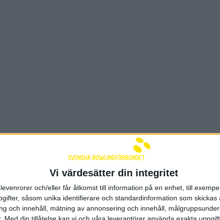
nsorer och samarbetspart
Vi värdesätter din integritet
levenrorer och/eller får åtkomst till information på en enhet, till exempe
ifter, såsom unika identifierare och standardinformation som skickas 
g och innehåll, mätning av annonsering och innehåll, målgruppsunde
.
Med din tillåtelse kan vi och våra leverantörer använda exakta uppgif