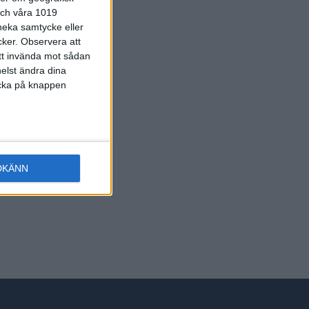
 och våra 1019
 neka samtycke eller
cker.
Observera att
att invända mot sådan
elst ändra dina
licka på knappen
rawberry
DKÄNN