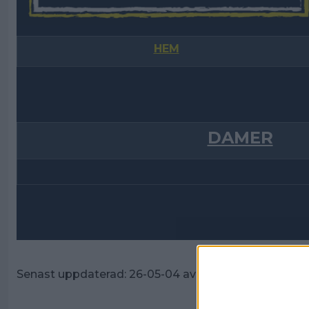
HEM
DAMER
Senast uppdaterad:
26-05-04
av
Tim Davidsson