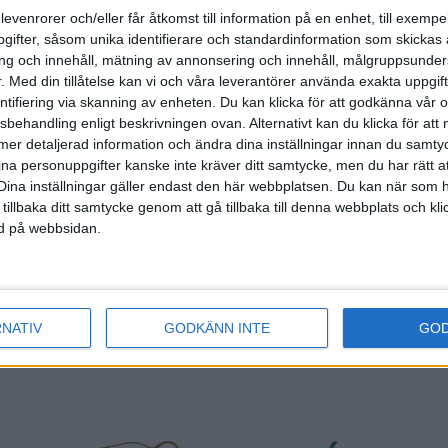
levenrorer och/eller får åtkomst till information på en enhet, till exempe
nsorer och samarbetspart
ifter, såsom unika identifierare och standardinformation som skickas 
g och innehåll, mätning av annonsering och innehåll, målgruppsunde
.
Med din tillåtelse kan vi och våra leverantörer använda exakta uppgif
entifiering via skanning av enheten. Du kan klicka för att godkänna vår
sbehandling enligt beskrivningen ovan. Alternativt kan du klicka för att
ll mer detaljerad information och ändra dina inställningar innan du samty
ina personuppgifter kanske inte kräver ditt samtycke, men du har rätt 
Dina inställningar gäller endast den här webbplatsen. Du kan när som h
 tillbaka ditt samtycke genom att gå tillbaka till denna webbplats och k
ned på webbsidan.
RNATIV
GODKÄNN INTE
GO
tar du Svenska Bowlingförbundets medlemsrabatt på St