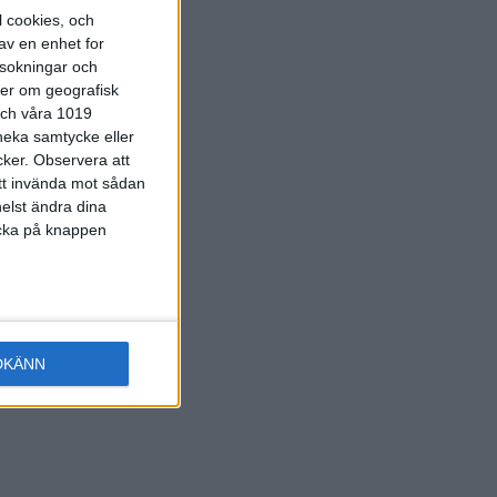
l cookies, och
ners
av en enhet for
rsokningar och
ter om geografisk
 och våra 1019
 neka samtycke eller
cker.
Observera att
att invända mot sådan
elst ändra dina
licka på knappen
DKÄNN
rawberry