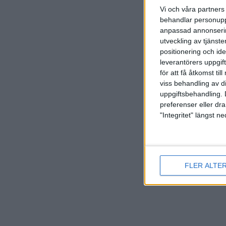
Vi och våra partners 
Spo
behandlar personuppg
anpassad annonserin
utveckling av tjänster
positionering och id
leverantörers uppgift
för att få åtkomst ti
viss behandling av d
uppgiftsbehandling. 
preferenser eller dra
"Integritet" längst 
FLER ALTE
Här hit