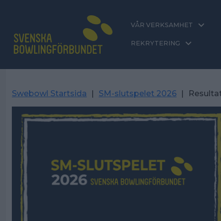
VÅR VERKSAMHET
REKRYTERING
Swebowl Startsida
|
SM-slutspelet 2026
|
Resulta