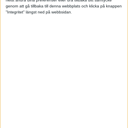
genom att gå tillbaka till denna webbplats och klicka på knappen
"Integritet" längst ned på webbsidan.
Finalresultat SUL
Resultat Final - SUL 2024
Sponsorer och samarbetspartners