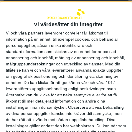
Tävlingar
Vi värdesätter din integritet
TSYA
Vi och våra partners levenrorer och/eller får åtkomst till
information på en enhet, till exempel cookies, och behandlar
SUL
personuppgifter, såsom unika identifierare och
standardinformation som skickas av en enhet for anpassad
Resultat Final - SUL 2024
annonsering och innehåll, mätning av annonsering och innehåll,
målgruppsundersokningar och utveckling av tjänster.
Med din
Föreningsinfo
tillåtelse kan vi och våra leverantörer använda exakta uppgifter
om geografisk positionering och identifiering via skanning av
enheten. Du kan klicka för att godkänna vår och våra 1017
Parabowling
leverantörers uppgiftsbehandling enligt beskrivningen ovan.
Alternativt kan du klicka för att neka samtycke eller för att få
Elit och landslag
åtkomst till mer detaljerad information och ändra dina
inställningar innan du samtycker.
Observera att viss behandling
Projektstöd och bidrag
av dina personuppgifter kanske inte kräver ditt samtycke, men
du har rätt att invända mot sådan uppgiftsbehandling. Dina
inställningar gäller endast den här webbplatsen. Du kan när som
Rekrytering
helst ändra dina preferenser eller dra tillbaka ditt samtycke