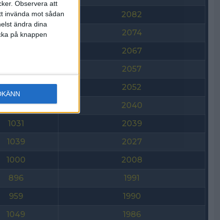
cker.
Observera att
att invända mot sådan
1129
2082
elst ändra dina
948
2074
licka på knappen
1049
2067
1003
2057
890
2052
DKÄNN
890
2040
1031
2039
1039
2027
1000
2008
896
1991
959
1990
1049
1986