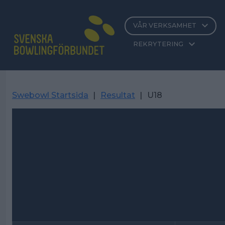
VÅR VERKSAMHET
REKRYTERING
Swebowl Startsida
|
Resultat
|
U18