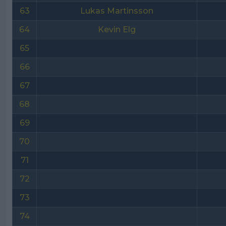
63
Lukas Martinsson
64
Kevin Elg
65
66
67
68
69
70
71
72
73
74