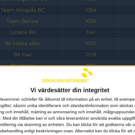
Team Alingsås BC
1084
Team Baltzar
1059
Götene BK
1141
Bs Friska viljor
1070
BK Flax
1209
BS Hässle
1081
Team Mariestad BK
1084
Vendelsö BK
1181
Vi värdesätter din integritet
Vetlanda bc
1123
levenrorer och/eller får åtkomst till information på en enhet, till exempe
ifter, såsom unika identifierare och standardinformation som skickas 
BC Pegasus
1093
g och innehåll, mätning av annonsering och innehåll, målgruppsunde
.
Med din tillåtelse kan vi och våra leverantörer använda exakta uppgif
Åmåls BC
1144
entifiering via skanning av enheten. Du kan klicka för att godkänna vår
sbehandling enligt beskrivningen ovan. Alternativt kan du klicka för att
Sundbybergs IK
1092