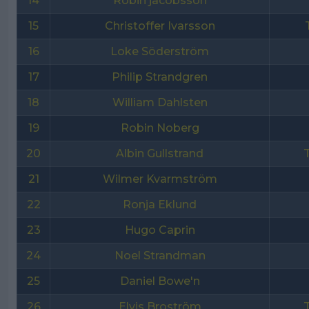
14
Robin jacobsson
15
Christoffer Ivarsson
16
Loke Söderström
17
Philip Strandgren
18
William Dahlsten
19
Robin Noberg
20
Albin Gullstrand
21
Wilmer Kvarmström
22
Ronja Eklund
23
Hugo Caprin
24
Noel Strandman
25
Daniel Bowe'n
26
Elvis Broström