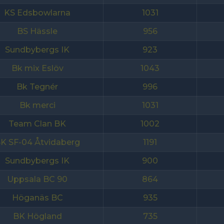
KS Edsbowlarna
1031
BS Hässle
956
Sundbybergs IK
923
Bk mix Eslöv
1043
Bk Tegnér
996
Bk merci
1031
Team Clan BK
1002
K SF-04 Åtvidaberg
1191
Sundbybergs IK
900
Uppsala BC 90
864
Höganäs BC
935
BK Högland
735