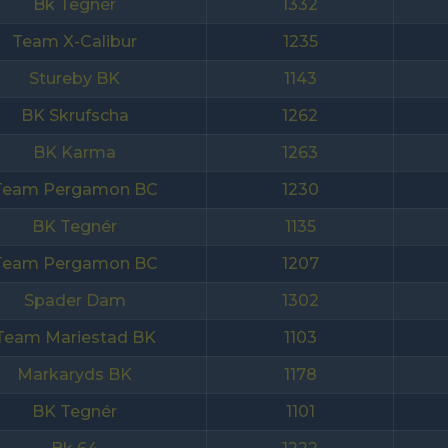
Bk Tegnér
1332
Team X-Calibur
1235
Stureby BK
1143
BK Skrufscha
1262
BK Karma
1263
Team Pergamon BC
1230
BK Tegnér
1135
Team Pergamon BC
1207
Spader Dam
1302
Team Mariestad BK
1103
Markaryds BK
1178
BK Tegnér
1101