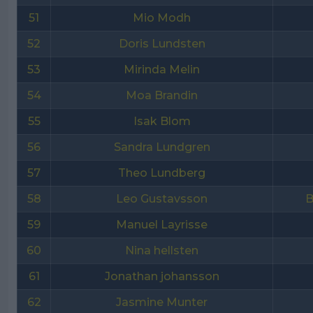
51
Mio Modh
52
Doris Lundsten
53
Mirinda Melin
54
Moa Brandin
55
Isak Blom
56
Sandra Lundgren
57
Theo Lundberg
58
Leo Gustavsson
B
59
Manuel Layrisse
60
Nina hellsten
61
Jonathan johansson
62
Jasmine Munter