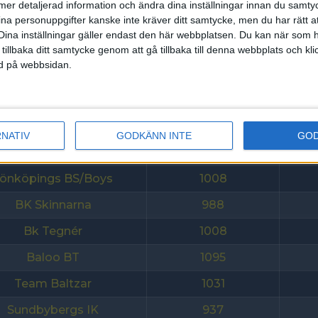
ll mer detaljerad information och ändra dina inställningar innan du samty
ina personuppgifter kanske inte kräver ditt samtycke, men du har rätt 
Team Alingsås BC
953
Dina inställningar gäller endast den här webbplatsen. Du kan när som h
Uppsala bc 90
1126
 tillbaka ditt samtycke genom att gå tillbaka till denna webbplats och k
ned på webbsidan.
Vetlanda bc
1018
mmerby bowlingklubb
1054
BK Mix Eslöv
1162
RNATIV
GODKÄNN INTE
GO
Bk Cahoot
1150
önköpings BS/Boys
1008
BK Skinnarna
988
Bk Tegnér
1008
Baloo BT
1095
Team Baltzar
1031
Sundbybergs IK
937