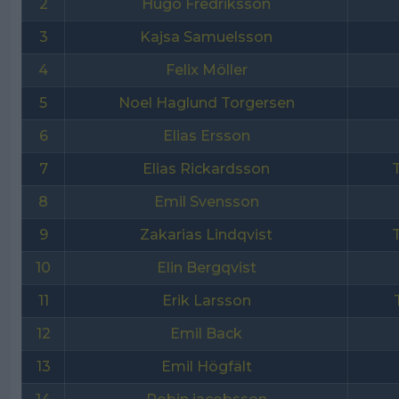
2
Hugo Fredriksson
3
Kajsa Samuelsson
4
Felix Möller
5
Noel Haglund Torgersen
6
Elias Ersson
7
Elias Rickardsson
8
Emil Svensson
9
Zakarias Lindqvist
10
Elin Bergqvist
11
Erik Larsson
12
Emil Back
13
Emil Högfält