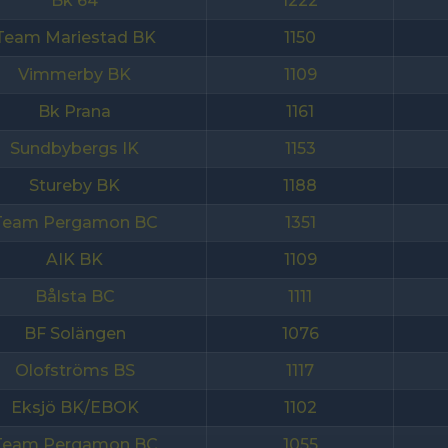
Bk 64
1222
Team Mariestad BK
1150
Vimmerby BK
1109
Bk Prana
1161
Sundbybergs IK
1153
Stureby BK
1188
Team Pergamon BC
1351
AIK BK
1109
Bålsta BC
1111
BF Solängen
1076
Olofströms BS
1117
Eksjö BK/EBOK
1102
Team Pergamon BC
1055