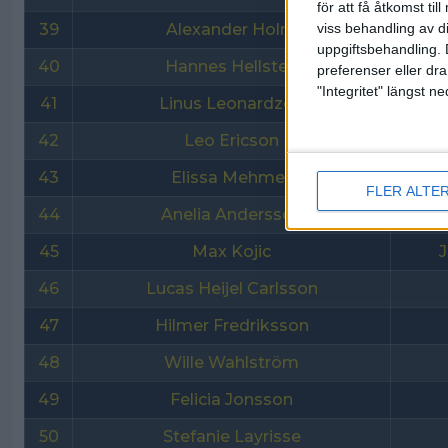
för att få åtkomst ti
viss behandling av d
39
Alexander Holm
uppgiftsbehandling. 
40
Hannes Hellsten
preferenser eller dra
"Integritet" längst 
41
Linus Leonardzon
42
Leo Ericson
Vi
43
Elissa Mehmet
FLER ALTE
44
Anelia Andersson
45
Max Kojic
J
46
Lucas Heijel Carlsson
47
Hilmer Fredriksson
48
Wille Wahlström
49
Felicia Jonsson
50
Stefanie Layrisse