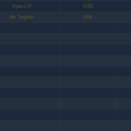
Nybro IF
1035
Bk Tegnér
998