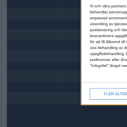
16
Vi och våra partners 
behandlar personuppg
17
anpassad annonserin
utveckling av tjänster
18
positionering och id
19
leverantörers uppgift
för att få åtkomst ti
20
viss behandling av d
uppgiftsbehandling. 
21
preferenser eller dra
"Integritet" längst 
22
23
24
FLER ALTE
25⬇️