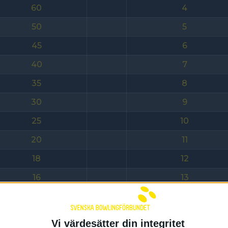
60
4
50
5
45
6
40
7
35
8
30
9
25
10
20
11
18
12
16
13
14
14
12
15
Vi värdesätter din integritet