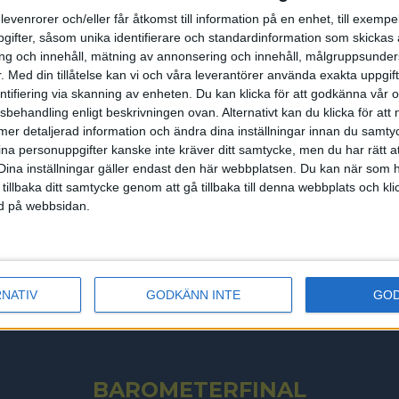
10
16
levenrorer och/eller får åtkomst till information på en enhet, till exempe
ifter, såsom unika identifierare och standardinformation som skickas 
9
17
g och innehåll, mätning av annonsering och innehåll, målgruppsunde
.
Med din tillåtelse kan vi och våra leverantörer använda exakta uppgif
8
18
entifiering via skanning av enheten. Du kan klicka för att godkänna vår
7
19⬇️
sbehandling enligt beskrivningen ovan. Alternativt kan du klicka för att
ll mer detaljerad information och ändra dina inställningar innan du samty
6
ina personuppgifter kanske inte kräver ditt samtycke, men du har rätt 
Dina inställningar gäller endast den här webbplatsen. Du kan när som h
5
 tillbaka ditt samtycke genom att gå tillbaka till denna webbplats och k
ned på webbsidan.
5
5
5
RNATIV
GODKÄNN INTE
GO
5
BAROMETERFINAL