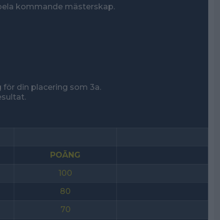
r spela kommande mästerskap.
 för din placering som 3a.
sultat.
POÄNG
100
80
70