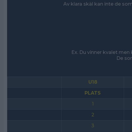
Av klara skäl kan inte de s
Ex. Du vinner kvalet men 
De som
U18
PLATS
1
2
3