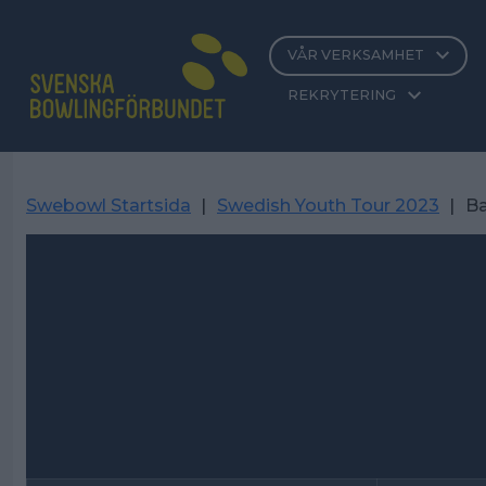
VÅR VERKSAMHET
REKRYTERING
Swebowl Startsida
|
Swedish Youth Tour 2023
|
B