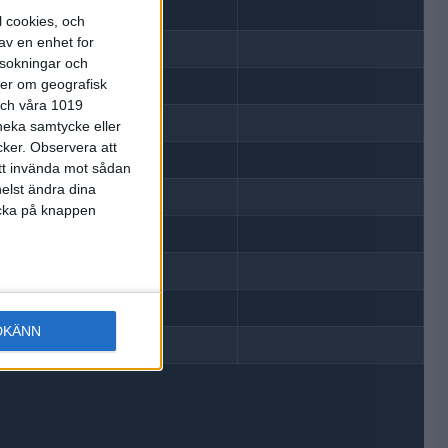
5
l cookies, och
av en enhet for
5
rsokningar och
ter om geografisk
5
 och våra 1019
5
 neka samtycke eller
cker.
Observera att
att invända mot sådan
elst ändra dina
licka på knappen
DKÄNN