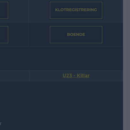
U23 - Killar
r