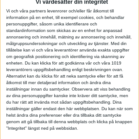
Vi värdesätter din integritet
Klasser
:
Vi och våra partners levenrorer och/eller får åtkomst till
Licenskrav: minst B-licens
information på en enhet, till exempel cookies, och behandlar
personuppgifter, såsom unika identifierare och
-
12-årsklassen – för spelare födda 2014 eller senare
standardinformation som skickas av en enhet for anpassad
annonsering och innehåll, mätning av annonsering och innehåll,
-
16-årsklassen – för spelare födda 2010 eller senare
målgruppsundersokningar och utveckling av tjänster.
Med din
Spelare som är behöriga för 12-årsklassen får även delta i
tillåtelse kan vi och våra leverantörer använda exakta uppgifter
16-årsklassen. Detta för att ge föreningar med få
om geografisk positionering och identifiering via skanning av
ungdomar möjlighet att ställa upp lag i båda klasserna.
enheten. Du kan klicka för att godkänna vår och våra 1019
leverantörers uppgiftsbehandling enligt beskrivningen ovan.
Spelarnas åldersklass fastställs utifrån födelseår och
Alternativt kan du klicka för att neka samtycke eller för att få
gäller för hela säsongen.
åtkomst till mer detaljerad information och ändra dina
inställningar innan du samtycker.
Observera att viss behandling
Format
:
av dina personuppgifter kanske inte kräver ditt samtycke, men
-
Matcher enligt Bakers-spelsätt, med 3–5 spelare per
du har rätt att invända mot sådan uppgiftsbehandling. Dina
match.
inställningar gäller endast den här webbplatsen. Du kan när som
helst ändra dina preferenser eller dra tillbaka ditt samtycke
-
5 serier per match, där laget turas om att starta varje
genom att gå tillbaka till denna webbplats och klicka på knappen
serie.
"Integritet" längst ned på webbsidan.
-
3 poäng för vinst, 1 poäng för oavgjort.