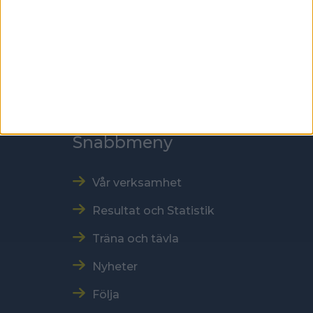
Kontakt
Tel: 086996000
E-post: sbf@swebowl.se
Snabbmeny
Vår verksamhet
Resultat och Statistik
Träna och tävla
Nyheter
Följa