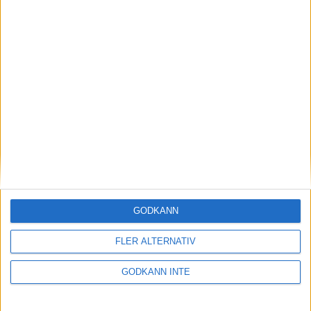
älskar att följa era matcher!
Senast uppdaterad:
26-07-28
Svenska Mästerskap
Spela bowling
Seriespel
Om seriespelet
GODKÄNN
Nationella serien
FLER ALTERNATIV
PM Kvalet 2025
GODKÄNN INTE
BITS