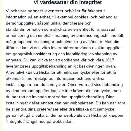
Seriespel
Vi värdesätter din integritet
Vi och våra partners levenrorer och/eller får åtkomst till
Tävlingar
information på en enhet, till exempel cookies, och behandlar
personuppgifter, såsom unika identifierare och
SBHF
standardinformation som skickas av en enhet for anpassad
annonsering och innehåll, mätning av annonsering och innehåll,
målgruppsundersokningar och utveckling av tjänster.
Med din
tillåtelse kan vi och våra leverantörer använda exakta uppgifter
om geografisk positionering och identifiering via skanning av
Sponsorer och samarbetspartners
enheten. Du kan klicka för att godkänna vår och våra 1017
leverantörers uppgiftsbehandling enligt beskrivningen ovan.
Alternativt kan du klicka för att neka samtycke eller för att få
åtkomst till mer detaljerad information och ändra dina
inställningar innan du samtycker.
Observera att viss behandling
av dina personuppgifter kanske inte kräver ditt samtycke, men
du har rätt att invända mot sådan uppgiftsbehandling. Dina
inställningar gäller endast den här webbplatsen. Du kan när som
helst ändra dina preferenser eller dra tillbaka ditt samtycke
genom att gå tillbaka till denna webbplats och klicka på knappen
"Integritet" längst ned på webbsidan.