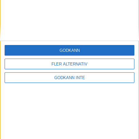
Svenska Bowlingförbundet
Box 11016
100 61 Stockholm
Besöksadress
GODKÄNN
Skansbrogatan 7
FLER ALTERNATIV
118 60 Stockholm
GODKÄNN INTE
Kontakt
Tel: 086996000
E-post: sbf@swebowl.se
Snabbmeny