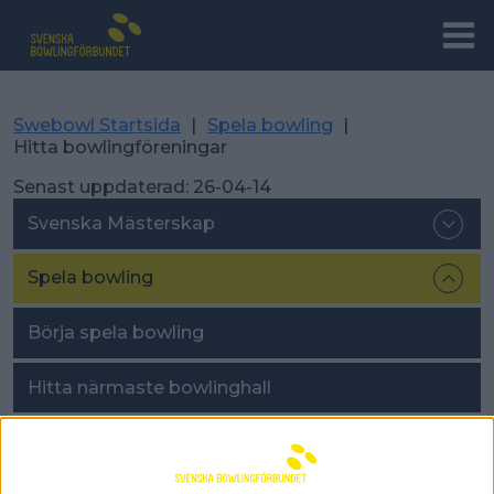
Swebowl Startsida
|
Spela bowling
|
Hitta bowlingföreningar
Senast uppdaterad:
26-04-14
Svenska Mästerskap
Spela bowling
Börja spela bowling
Hitta närmaste bowlinghall
Hitta bowlingföreningar