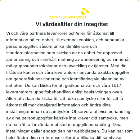
Wegner
Femtionian
Josefin
Team X-
2.
50
12
Hermansson
Calibur BK
Vi värdesätter din integritet
Victoria
Team X-
Vi och våra partners levenrorer och/eller får åtkomst till
3.
20
25
Johansson
Calibur BK
information på en enhet, till exempel cookies, och behandlar
personuppgifter, såsom unika identifierare och
Sandra de
standardinformation som skickas av en enhet for anpassad
4.
Spader Dam
40
40
Neergaard
annonsering och innehåll, mätning av annonsering och innehåll,
målgruppsundersokningar och utveckling av tjänster.
Med din
Hanna
Team X-
5.
25
30
tillåtelse kan vi och våra leverantörer använda exakta uppgifter
Engberg
Calibur BK
om geografisk positionering och identifiering via skanning av
enheten. Du kan klicka för att godkänna vår och våra 1017
Nora
6.
Spader Dam
18
18
leverantörers uppgiftsbehandling enligt beskrivningen ovan.
Johansson
Alternativt kan du klicka för att neka samtycke eller för att få
Anna
åtkomst till mer detaljerad information och ändra dina
7.
Spader Dam
12
0
Andersson
inställningar innan du samtycker.
Observera att viss behandling
av dina personuppgifter kanske inte kräver ditt samtycke, men
Anneli
du har rätt att invända mot sådan uppgiftsbehandling. Dina
8.
BK Eva
0
16
Blomqvist
inställningar gäller endast den här webbplatsen. Du kan när som
helst ändra dina preferenser eller dra tillbaka ditt samtycke