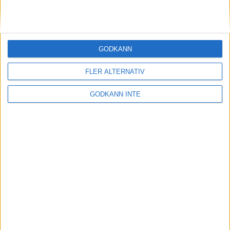
4
25
5
20
6
18
GODKÄNN
7
16
FLER ALTERNATIV
8
14
GODKÄNN INTE
9
12
10
10
11
9
12
8
13
7
14
6
15
5