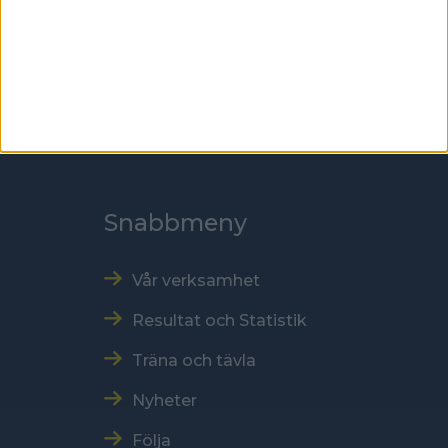
118 60 Stockholm
Kontakt
Tel: 086996000
E-post: sbf@swebowl.se
Snabbmeny
Vår verksamhet
Resultat och Statistik
Träna och tävla
Nyheter
Följa