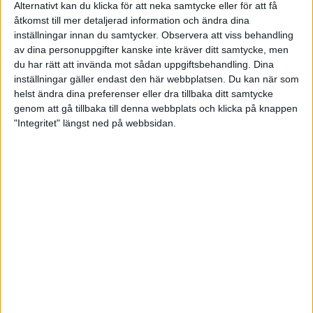
under SM-veckan som genomförs den 3-7 februari
Alternativt kan du klicka för att neka samtycke eller för att få
2027.
åtkomst till mer detaljerad information och ändra dina
inställningar innan du samtycker.
Observera att viss behandling
av dina personuppgifter kanske inte kräver ditt samtycke, men
du har rätt att invända mot sådan uppgiftsbehandling. Dina
inställningar gäller endast den här webbplatsen. Du kan när som
helst ändra dina preferenser eller dra tillbaka ditt samtycke
genom att gå tillbaka till denna webbplats och klicka på knappen
"Integritet" längst ned på webbsidan.
MERCI
LADIES OPEN
MOTIV AIK
STRIKE & CO
LADIES TOURNAMENT
ÖREBRO
BOWL-O-RAMA
28/2 - 8/3
STOCKHOLM
TÄVLINGSSIDA
22/3 - 6/4
RESULTAT