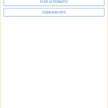
FLER ALTERNATIV
GODKÄNN INTE
Här hittar du Svenska Bowlingförbundets
medlemsrabatt på Strawberry
Adress