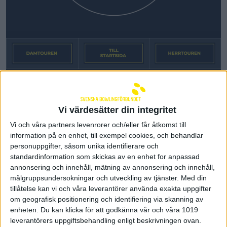
DAMTOUREN
2026
Vi värdesätter din integritet
Vi och våra partners levenrorer och/eller får åtkomst till
Nu är programmet spikat för damernas elit SM-tour
information på en enhet, till exempel cookies, och behandlar
2026. Det är samma tävlingar likt tidigare år som är
personuppgifter, såsom unika identifierare och
en del av SM-touren. Finalen spelas i Skövde under
standardinformation som skickas av en enhet for anpassad
SM-veckan 2027. Årets första tävling blir Merci
annonsering och innehåll, mätning av annonsering och innehåll,
Ladies Open som spelas den 28 februari-8 mars.
målgruppsundersokningar och utveckling av tjänster.
Med din
Motiv AIK Ladies Open byter datum i år och
arrangeras den 22 mars till 6 april. Spelarnas tre
tillåtelse kan vi och våra leverantörer använda exakta uppgifter
bästa tävlingsresultat räknas i touren. De fyra
om geografisk positionering och identifiering via skanning av
främsta spelarna i touren avancerar till finalen och
enheten. Du kan klicka för att godkänna vår och våra 1019
får kämpa om SM-guldet. Finalen spelas i Skövde
leverantörers uppgiftsbehandling enligt beskrivningen ovan.