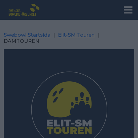
Swebowl Startsida
|
Elit-SM Touren
|
DAMTOUREN