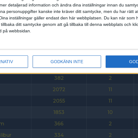
ll mer detaljerad information och ändra dina inställningar innan du samty
am
992
5
ina personuppgifter kanske inte kräver ditt samtycke, men du har rätt 
Dina inställningar gäller endast den här webbplatsen. Du kan när som h
2181
11
 tillbaka ditt samtycke genom att gå tillbaka till denna webbplats och k
ned på webbsidan.
1583
8
2156
11
2145
11
RNATIV
GODKÄNN INTE
GO
1929
10
382
2
2072
11
2055
11
1853
10
am
366
2
libur
334
2