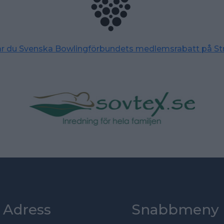
tar du Svenska Bowlingförbundets medlemsrabatt på St
Adress
Snabbmeny