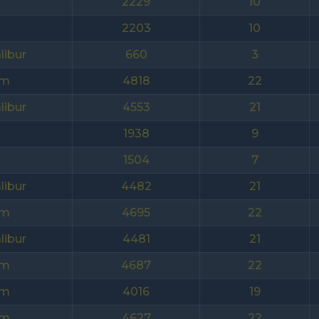
2229
10
2203
10
libur
660
3
am
4818
22
libur
4553
21
1938
9
1504
7
libur
4482
21
am
4695
22
libur
4481
21
am
4687
22
am
4016
19
am
4627
22