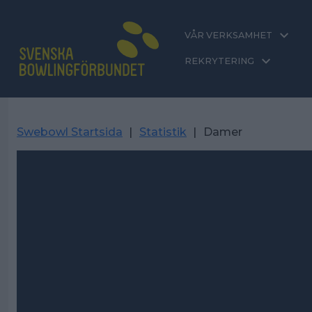
VÅR VERKSAMHET
REKRYTERING
Swebowl Startsida
|
Statistik
|
Damer