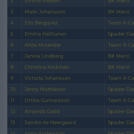
2
Emma Mewén
BK Merci
3
Malin Johansson
BK Merci
4
Elin Bergqvist
Team X-Ca
5
Emma Halttunen
Spader D
6
Alida Molander
Team X-Ca
7
Janina Lindberg
BK Merci
8
Christina Kiiskinen
BK Merci
9
Victoria Johansson
Team X-Ca
10
Jenny Mathiesen
Spader D
11
Ottilia Gunnarsson
Team X-Ca
12
Amanda Gadd
Spader D
13
Sandra de Neergaard
Spader D
14
Anna Andersson
Spader D