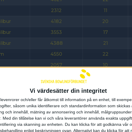
2312
11
libur
4182
20
libur
3553
17
libur
4388
21
am
4550
22
2057
10
1231
6
am
3479
17
Vi värdesätter din integritet
libur
4279
21
levenrorer och/eller får åtkomst till information på en enhet, till exempe
ifter, såsom unika identifierare och standardinformation som skickas 
am
3856
19
g och innehåll, mätning av annonsering och innehåll, målgruppsunde
.
Med din tillåtelse kan vi och våra leverantörer använda exakta uppgif
2018
10
entifiering via skanning av enheten. Du kan klicka för att godkänna vår
2011
10
sbehandling enligt beskrivningen ovan. Alternativt kan du klicka för att