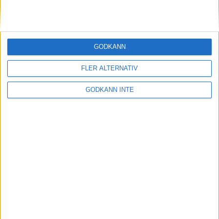
Sponsorer och samarbetspartners
GODKÄNN
FLER ALTERNATIV
GODKÄNN INTE
Här hittar du Svenska Bowlingförbundets
medlemsrabatt på Strawberry