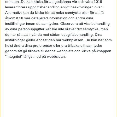
Ilhammar
Nässjö
enheten. Du kan klicka för att godkänna vår och våra 1019
BK
leverantörers uppgiftsbehandling enligt beskrivningen ovan.
Alternativt kan du klicka för att neka samtycke eller för att få
Team
åtkomst till mer detaljerad information och ändra dina
Jesper
Clan
2
1311
6
218,
inställningar innan du samtycker.
Observera att viss behandling
Runbom
Nässjö
av dina personuppgifter kanske inte kräver ditt samtycke, men
BK
du har rätt att invända mot sådan uppgiftsbehandling. Dina
inställningar gäller endast den här webbplatsen. Du kan när som
Team
Anton
Clan
helst ändra dina preferenser eller dra tillbaka ditt samtycke
3
859
4
214,
Ahlgren
Nässjö
genom att gå tillbaka till denna webbplats och klicka på knappen
BK
"Integritet" längst ned på webbsidan.
Team
Pontus
Clan
4
2359
11
214,
Andersson
Nässjö
BK
Team
Alfred
Clan
5
1678
8
209,
Berggren
Nässjö
BK
Team