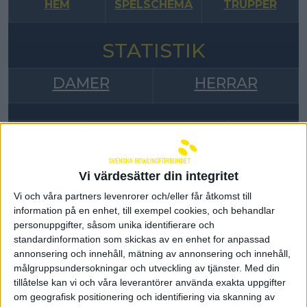
HEM
SPELSCHEMA
TRUPPER
STATISTIK
DAMER
HERRAR
Team
Team
Team
Clan
BK Full
Pergamon
Alingsås
Nässjö
House
BC
BC
BK
Vi värdesätter din integritet
Vi och våra partners levenrorer och/eller får åtkomst till
TEAM CLAN NÄSSJÖ BK
information på en enhet, till exempel cookies, och behandlar
personuppgifter, såsom unika identifierare och
standardinformation som skickas av en enhet for anpassad
Total
Antal
Spelare
Klubb
Sni
annonsering och innehåll, mätning av annonsering och innehåll,
slagning
Serier
målgruppsundersokningar och utveckling av tjänster.
Med din
Team
tillåtelse kan vi och våra leverantörer använda exakta uppgifter
Robin
Clan
om geografisk positionering och identifiering via skanning av
1
2491
11
226,