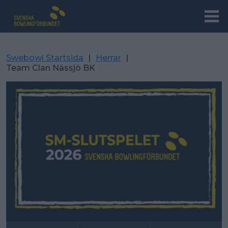
Swebowl Startsida
|
Herrar
|
Team Clan Nässjö BK