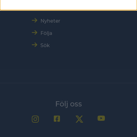
Träna och tävla
Nyheter
Följa
Sök
Följ oss