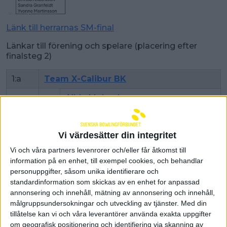
Länk till herrarnas SM-final
Länkar till förening och spelare (placering efter
finalsteg 2)
1:a
Team X-Calibur BK
Alida Molander
Hanna Engberg
Josefin Hermansson
Vi värdesätter din integritet
Vi och våra partners levenrorer och/eller får åtkomst till
Victoria Johansson
information på en enhet, till exempel cookies, och behandlar
personuppgifter, såsom unika identifierare och
standardinformation som skickas av en enhet for anpassad
2:a
B-K Eva
annonsering och innehåll, mätning av annonsering och innehåll,
målgruppsundersokningar och utveckling av tjänster.
Med din
Anneli Blomqvist
tillåtelse kan vi och våra leverantörer använda exakta uppgifter
om geografisk positionering och identifiering via skanning av