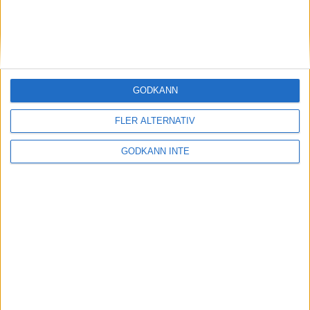
Sponsorer och samarbetspartners
GODKÄNN
FLER ALTERNATIV
GODKÄNN INTE
Här hittar du Svenska Bowlingförbundets
medlemsrabatt på Strawberry