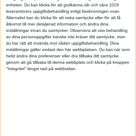
Cecilia Solén
enheten. Du kan klicka för att godkänna vår och våra 1019
leverantörers uppgiftsbehandling enligt beskrivningen ovan.
Erika Svensson
Alternativt kan du klicka för att neka samtycke eller för att få
Lena Sulkanen
åtkomst till mer detaljerad information och ändra dina
inställningar innan du samtycker.
Observera att viss behandling
av dina personuppgifter kanske inte kräver ditt samtycke, men
du har rätt att invända mot sådan uppgiftsbehandling. Dina
3:a
BK Hallandia
inställningar gäller endast den här webbplatsen. Du kan när som
helst ändra dina preferenser eller dra tillbaka ditt samtycke
Camilla Andersson
genom att gå tillbaka till denna webbplats och klicka på knappen
Linnéa Andersson
"Integritet" längst ned på webbsidan.
Sandra Granfeldt
Yvonne Martinsson
Senast uppdaterad:
25-06-26
av
Peter Lagerroos
Svenska Mästerskap