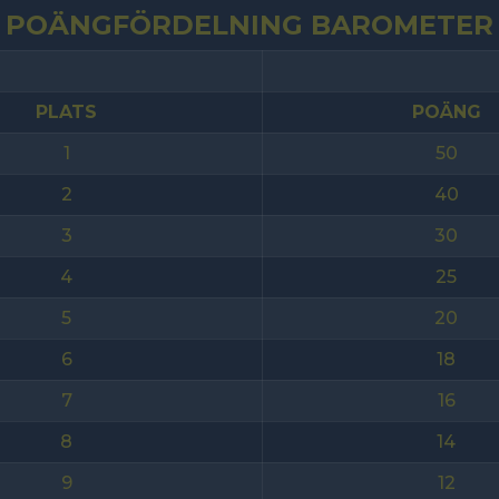
POÄNGFÖRDELNING BAROMETER
PLATS
POÄNG
1
50
2
40
3
30
4
25
5
20
6
18
7
16
8
14
9
12