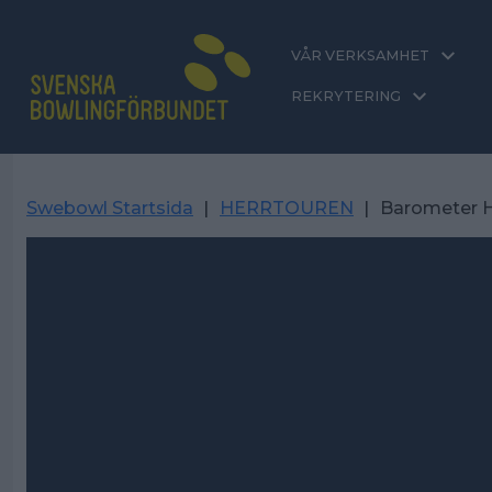
VÅR VERKSAMHET
REKRYTERING
Swebowl Startsida
|
HERRTOUREN
|
Barometer H