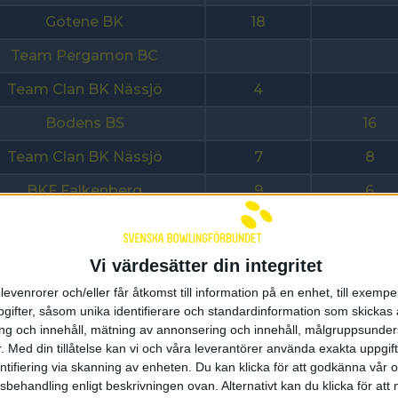
Götene BK
18
Team Pergamon BC
Team Clan BK Nässjö
4
Bodens BS
16
Team Clan BK Nässjö
7
8
BKF Falkenberg
9
6
IS Göta
Team Clan BK Nässjö
Vi värdesätter din integritet
Team Clan BK
levenrorer och/eller får åtkomst till information på en enhet, till exempe
ifter, såsom unika identifierare och standardinformation som skickas 
Team Clan BK Nässjö
9
g och innehåll, mätning av annonsering och innehåll, målgruppsunde
.
Med din tillåtelse kan vi och våra leverantörer använda exakta uppgif
Team Pergamon BC
entifiering via skanning av enheten. Du kan klicka för att godkänna vår
sbehandling enligt beskrivningen ovan. Alternativt kan du klicka för att
Team Mariestad BK