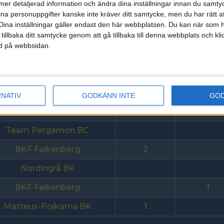
ll mer detaljerad information och ändra dina inställningar innan du samty
ina personuppgifter kanske inte kräver ditt samtycke, men du har rätt 
IS Göta
Dina inställningar gäller endast den här webbplatsen. Du kan när som h
Sundbybergs IK
7
 tillbaka ditt samtycke genom att gå tillbaka till denna webbplats och k
ned på webbsidan.
Team Alingsås BC
BK Kaskad
5
BKF Falkenberg
5
RNATIV
GODKÄNN INTE
GO
IS Göta
3
Team Pergamon BC
BKF Falkenberg
2
Nordingrå BK
BKF Falkenberg
1
Matteus-Pojkarna BK
1