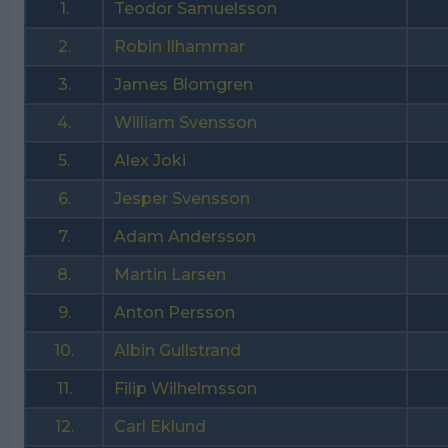
1.
Teodor Samuelsson
2.
Robin Ilhammar
3.
James Blomgren
4.
William Svensson
5.
Alex Joki
6.
Jesper Svensson
7.
Adam Andersson
8.
Martin Larsen
9.
Anton Persson
10.
Albin Gullstrand
11.
Filip Wilhelmsson
12.
Carl Eklund