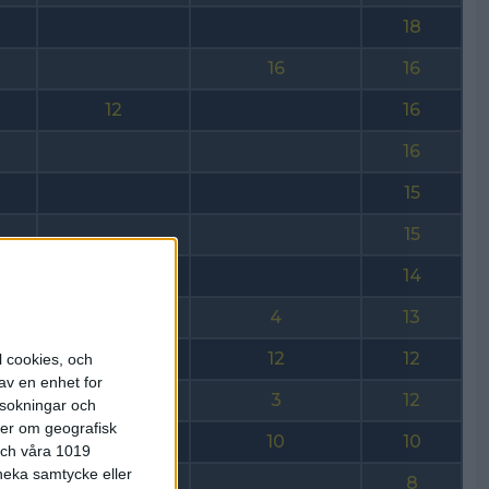
18
16
16
12
16
16
15
15
14
14
9
4
13
12
12
l cookies, och
av en enhet for
3
12
rsokningar och
ter om geografisk
10
10
 och våra 1019
 neka samtycke eller
8
8