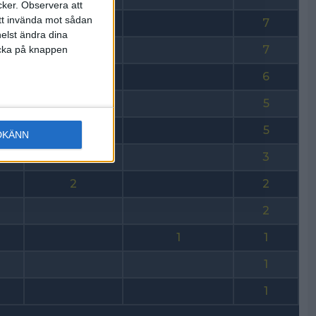
cker.
Observera att
att invända mot sådan
7
7
elst ändra dina
7
licka på knappen
6
6
5
5
DKÄNN
3
2
2
2
1
1
1
1