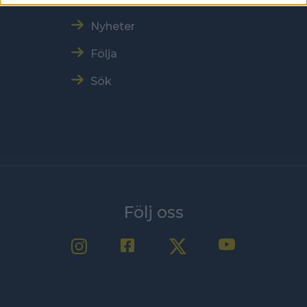
Nyheter
Följa
Sök
Följ oss