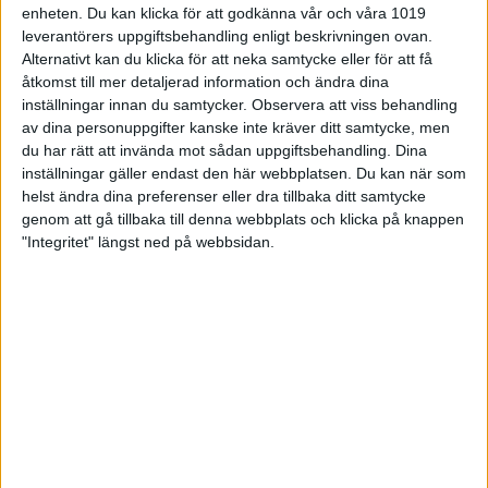
enheten. Du kan klicka för att godkänna vår och våra 1019
Utbildning
leverantörers uppgiftsbehandling enligt beskrivningen ovan.
Alternativt kan du klicka för att neka samtycke eller för att få
Barn och ungdom
åtkomst till mer detaljerad information och ändra dina
inställningar innan du samtycker.
Observera att viss behandling
Föreningsinfo
av dina personuppgifter kanske inte kräver ditt samtycke, men
du har rätt att invända mot sådan uppgiftsbehandling. Dina
inställningar gäller endast den här webbplatsen. Du kan när som
Parabowling
helst ändra dina preferenser eller dra tillbaka ditt samtycke
genom att gå tillbaka till denna webbplats och klicka på knappen
Elit och landslag
"Integritet" längst ned på webbsidan.
Team Sweden Dam
Team Sweden Herr
Junior- och U21-landslag
Juniorlandslaget