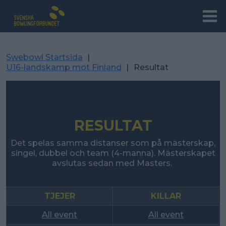
Swebowl Startsida
|
U16-landskamp mot Finland
|
Resultat
RESULTAT
Det spelas samma distanser som på mästerskap,
singel, dubbel och team (4-manna). Mästerskapet
avslutas sedan med Masters.
TJEJER
KILLAR
All event
All event