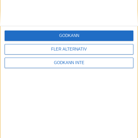
Sponsorer och samarbetspartners
GODKÄNN
FLER ALTERNATIV
GODKÄNN INTE
Här hittar du Svenska Bowlingförbundets
medlemsrabatt på Strawberry