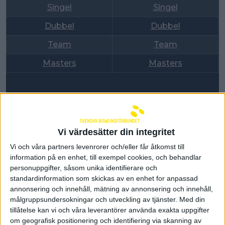
Singel
Singel
Dubbel
Dubbel
Team
Team
Masters
Masters
Vi värdesätter din integritet
Vi och våra partners levenrorer och/eller får åtkomst till
information på en enhet, till exempel cookies, och behandlar
personuppgifter, såsom unika identifierare och
standardinformation som skickas av en enhet for anpassad
annonsering och innehåll, mätning av annonsering och innehåll,
Senast uppdaterad:
26-05-14
av
Tim Davidsson
målgruppsundersokningar och utveckling av tjänster.
Med din
Förbundet
tillåtelse kan vi och våra leverantörer använda exakta uppgifter
om geografisk positionering och identifiering via skanning av