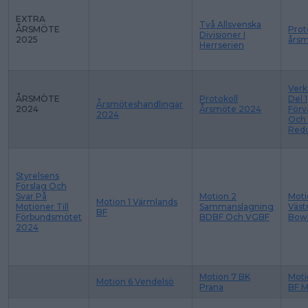
EXTRA
Två Allsvenska
ÅRSMÖTE
Prot
Divisioner I
2025
årsm
Herrserien
Verk
ÅRSMÖTE
Protokoll
Del 1
Årsmöteshandlingar
2024
Årsmöte 2024
Förv
2024
Och
Redo
Styrelsens
Förslag Och
Svar På
Motion 2
Moti
Motion 1 Värmlands
Motioner Till
Sammanslagning
Väs
BF
Förbundsmötet
BDBF Och VGBF
Bowl
2024
Motion 7 BK
Moti
Motion 6 Vendelsö
Prana
BF M