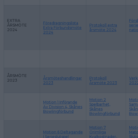
EXTRA
Försl
Föredragningslista
ÅRSMÖTE
Protokoll extra
seri
Extra Förbundsmöte
2024
årsmöte 2024
nati
2024
ÅRSMÖTE
Årsmöteshandlingar
Protokoll
Verk
2023
2023
Årsmöte 2023
2022
Motion 2
Moti
Motion 1 Införande
Spelbarhet,
Sama
Av Division 4, Skånes
Skånes
Skå
Bowlingförbund
Bowlingförbund
Bowl
Motion 7
Moti
Motion 6 Deltagande
Orimliga
Matc
I Serieslutspel
Kvalkostnader,
Slut