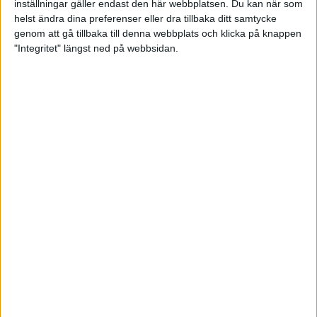
inställningar gäller endast den här webbplatsen. Du kan när som
Protokoll
Inko
ÅRSMÖTE 2015
helst ändra dina preferenser eller dra tillbaka ditt samtycke
Årsmöte 2015
2015
genom att gå tillbaka till denna webbplats och klicka på knappen
"Integritet" längst ned på webbsidan.
Styrelsens Förslag Nr
2 Årsmöte Vartannat
År
Protokoll
ÅRSMÖTE 2014
Årsmöte 2014
Protokoll
Inko
ÅRSMÖTE 2013
Årsmöte 2013
2013
Protokoll
Inko
ÅRSMÖTE 2012
Årsmöte 2012
2012
Styrelsens Förslag Nr
Styrelsens
Styr
2 Höjd
Förslag Nr 3
I An
Föreningsavgift.
Serieutredning