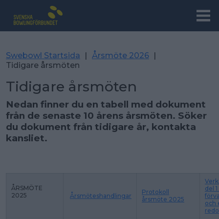
Swebowl Startsida
|
Årsmöte 2026
|
Tidigare årsmöten
Tidigare årsmöten
Nedan finner du en tabell med dokument
från de senaste 10 årens årsmöten. Söker
du dokument från tidigare år, kontakta
kansliet.
Verk
ÅRSMÖTE
del 1
Protokoll
2025
Årsmöteshandlingar
förv
årsmöte 2025
och 
redo