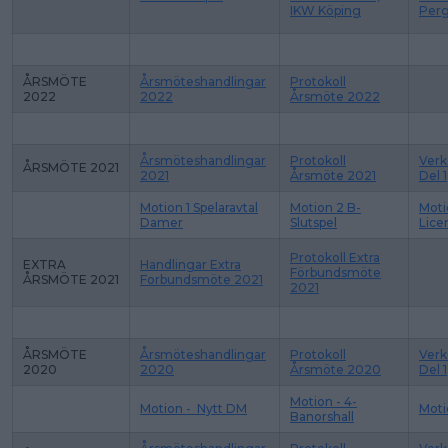
IKW Köping
Per
ÅRSMÖTE
Årsmöteshandlingar
Protokoll
2022
2022
Årsmöte 2022
Årsmöteshandlingar
Protokoll
Verk
ÅRSMÖTE 2021
2021
Årsmöte 2021
Del 1
Motion 1 Spelaravtal
Motion 2 B-
Moti
Damer
Slutspel
Lice
Protokoll Extra
EXTRA
Handlingar Extra
Förbundsmöte
ÅRSMÖTE 2021
Forbundsmöte 2021
2021
ÅRSMÖTE
Årsmöteshandlingar
Protokoll
Verk
2020
2020
Årsmöte 2020
Del 1
Motion - 4-
Motion - Nytt DM
Moti
Banorshall