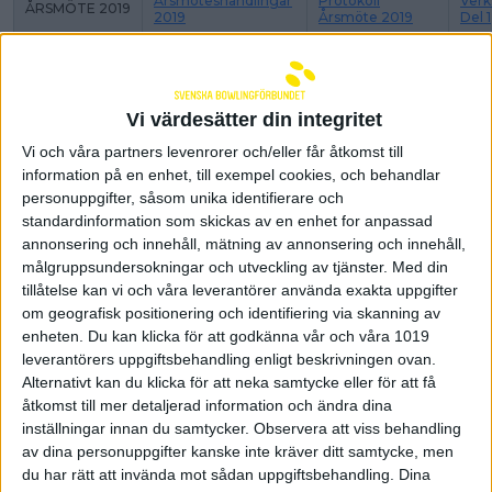
Årsmöteshandlingar
Protokoll
Verk
ÅRSMÖTE 2019
2019
Årsmöte 2019
Del 1
Inkomna
Inkomna Motioner
Motioner Med
Styre
2019
Styrelsens
Årsm
Yttrande 2019
Vi värdesätter din integritet
Vi och våra partners levenrorer och/eller får åtkomst till
Årsmöteshandlingar
Protokoll
Inko
ÅRSMÖTE 2018
2018
Årsmöte 2018
2018
information på en enhet, till exempel cookies, och behandlar
personuppgifter, såsom unika identifierare och
standardinformation som skickas av en enhet for anpassad
annonsering och innehåll, mätning av annonsering och innehåll,
Protokoll
Inko
ÅRSMÖTE 2017
Årsmöte 2017
2017
målgruppsundersokningar och utveckling av tjänster.
Med din
tillåtelse kan vi och våra leverantörer använda exakta uppgifter
om geografisk positionering och identifiering via skanning av
Bilaga Till Styrelsens
enheten. Du kan klicka för att godkänna vår och våra 1019
Förslag Nr 3
Slutrapport
leverantörers uppgiftsbehandling enligt beskrivningen ovan.
Regionsfrågan
Alternativt kan du klicka för att neka samtycke eller för att få
åtkomst till mer detaljerad information och ändra dina
Årsmöteshandlingar
Protokoll
Inko
ÅRSMÖTE 2016
inställningar innan du samtycker.
Observera att viss behandling
2016
Årsmöte 2016
2016
av dina personuppgifter kanske inte kräver ditt samtycke, men
du har rätt att invända mot sådan uppgiftsbehandling. Dina