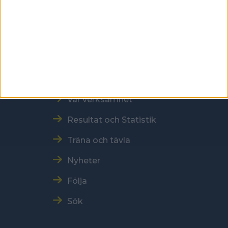
Tel: 086996000
E-post: sbf@swebowl.se
Snabbmeny
Vår verksamhet
Resultat och Statistik
Träna och tävla
Nyheter
Följa
Sök