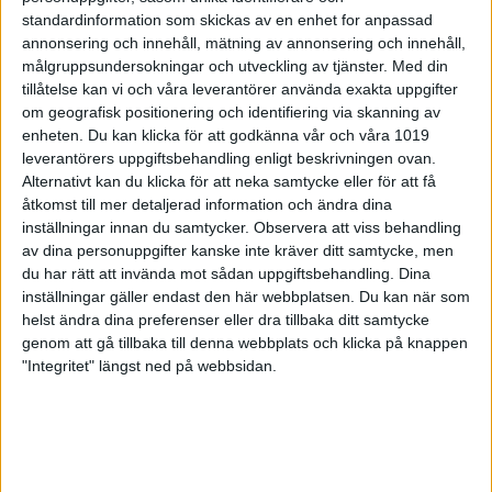
standardinformation som skickas av en enhet for anpassad
VÄLKOMMEN TILL SWEDISH
annonsering och innehåll, mätning av annonsering och innehåll,
målgruppsundersokningar och utveckling av tjänster.
Med din
YOUTH TOUR 2026!
tillåtelse kan vi och våra leverantörer använda exakta uppgifter
om geografisk positionering och identifiering via skanning av
enheten. Du kan klicka för att godkänna vår och våra 1019
leverantörers uppgiftsbehandling enligt beskrivningen ovan.
Alternativt kan du klicka för att neka samtycke eller för att få
åtkomst till mer detaljerad information och ändra dina
inställningar innan du samtycker.
Observera att viss behandling
av dina personuppgifter kanske inte kräver ditt samtycke, men
du har rätt att invända mot sådan uppgiftsbehandling. Dina
NÄSSJÖ
HELSINGBORG
inställningar gäller endast den här webbplatsen. Du kan när som
Nässjö Bowling
Olympia Bowling
helst ändra dina preferenser eller dra tillbaka ditt samtycke
Center
genom att gå tillbaka till denna webbplats och klicka på knappen
"Integritet" längst ned på webbsidan.
3 – 9/5
31/8 - 5/9
Final 10/5
Final 6/9