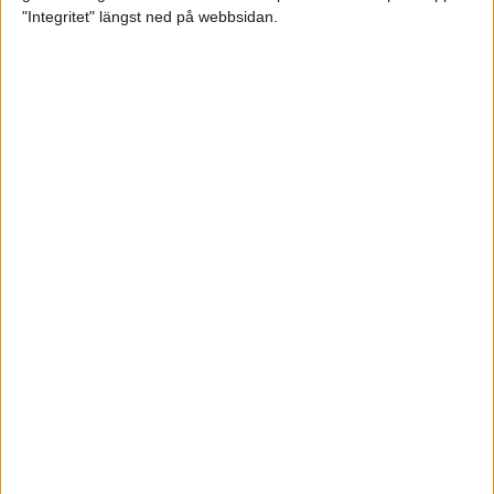
"Integritet" längst ned på webbsidan.
Sponsorer och samarbetspartners
Här hittar du Svenska Bowlingförbundets
medlemsrabatt på Strawberry