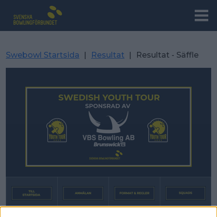
Swebowl Startsida
|
Resultat
|
Resultat - Säffle