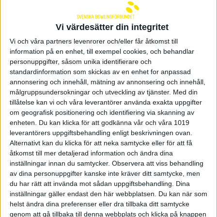
Vi värdesätter din integritet
Vi och våra partners levenrorer och/eller får åtkomst till
RESULTAT
information på en enhet, till exempel cookies, och behandlar
personuppgifter, såsom unika identifierare och
SÄFFLE
standardinformation som skickas av en enhet for anpassad
annonsering och innehåll, mätning av annonsering och innehåll,
TJEJER
målgruppsundersokningar och utveckling av tjänster.
Med din
tillåtelse kan vi och våra leverantörer använda exakta uppgifter
U16
om geografisk positionering och identifiering via skanning av
enheten. Du kan klicka för att godkänna vår och våra 1019
leverantörers uppgiftsbehandling enligt beskrivningen ovan.
U21
Alternativt kan du klicka för att neka samtycke eller för att få
åtkomst till mer detaljerad information och ändra dina
inställningar innan du samtycker.
Observera att viss behandling
av dina personuppgifter kanske inte kräver ditt samtycke, men
du har rätt att invända mot sådan uppgiftsbehandling. Dina
inställningar gäller endast den här webbplatsen. Du kan när som
helst ändra dina preferenser eller dra tillbaka ditt samtycke
Senast uppdaterad:
24-10-29
av
Tim Davidsson
genom att gå tillbaka till denna webbplats och klicka på knappen