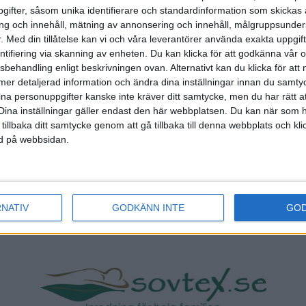
ifter, såsom unika identifierare och standardinformation som skickas 
g och innehåll, mätning av annonsering och innehåll, målgruppsunde
.
Med din tillåtelse kan vi och våra leverantörer använda exakta uppgif
entifiering via skanning av enheten. Du kan klicka för att godkänna vår
sbehandling enligt beskrivningen ovan. Alternativt kan du klicka för att
ll mer detaljerad information och ändra dina inställningar innan du samty
ina personuppgifter kanske inte kräver ditt samtycke, men du har rätt 
Dina inställningar gäller endast den här webbplatsen. Du kan när som h
 tillbaka ditt samtycke genom att gå tillbaka till denna webbplats och k
ned på webbsidan.
RNATIV
GODKÄNN INTE
GO
tar du Svenska Bowlingförbundets medlemsrabatt på St