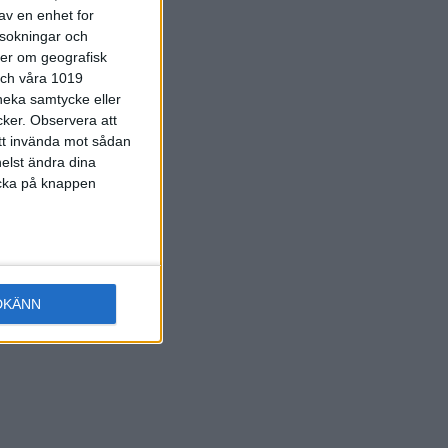
av en enhet for
rsokningar och
ter om geografisk
 och våra 1019
 neka samtycke eller
cker.
Observera att
att invända mot sådan
elst ändra dina
licka på knappen
DKÄNN
rawberry