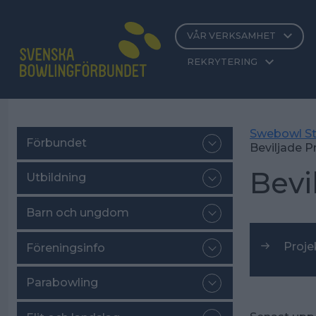
VÅR VERKSAMHET
REKRYTERING
Swebowl St
Förbundet
Beviljade P
Bevi
Utbildning
Barn och ungdom
Proje
Föreningsinfo
Parabowling