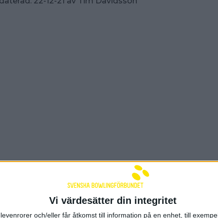
daterad:
22-12-21
av
Tim Davidsson
Vi värdesätter din integritet
nsorer och samarbetspart
levenrorer och/eller får åtkomst till information på en enhet, till exempe