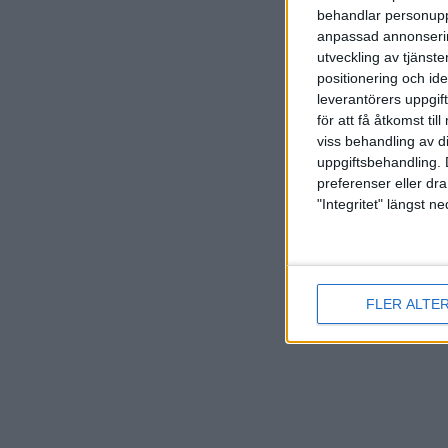
behandlar personuppg
anpassad annonserin
utveckling av tjänster
positionering och id
leverantörers uppgift
för att få åtkomst ti
viss behandling av d
uppgiftsbehandling. 
preferenser eller dra
"Integritet" längst 
FLER ALTE
Här hit