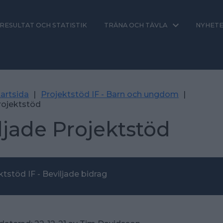
RESULTAT OCH STATISTIK
TRÄNA OCH TÄVLA
NYHET
artsida
|
Projektstöd IF - Barn och ungdom
|
rojektstöd
ljade Projektstöd
ktstöd IF - Beviljade bidrag