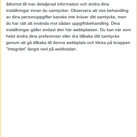
åtkomst till mer detaljerad information och ändra dina
Barn och ungdom
inställningar innan du samtycker.
Observera att viss behandling
av dina personuppgifter kanske inte kräver ditt samtycke, men
Föreningsinfo
du har rätt att invända mot sådan uppgiftsbehandling. Dina
inställningar gäller endast den här webbplatsen. Du kan när som
helst ändra dina preferenser eller dra tillbaka ditt samtycke
Parabowling
genom att gå tillbaka till denna webbplats och klicka på knappen
"Integritet" längst ned på webbsidan.
Elit och landslag
Team Sweden Dam
Team Sweden Herr
Junior- och U21-landslag
Landslagsverksamhet 2025-2026
ECC - 20-26 oktober, Wien, Österrike.