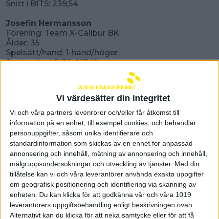
Snitt i BITS: 239,54
Josefin Hermansson
Förening: Team X-Calibur BK
Ålder: 35
Spelsätt/hand: 1-hand/höger
Spelstyrka i BITS: 217,01
Snitt i BITS: 220,41
Förbundskapten
Vi värdesätter din integritet
Robert Andersson
Vi och våra partners levenrorer och/eller får åtkomst till
information på en enhet, till exempel cookies, och behandlar
personuppgifter, såsom unika identifierare och
standardinformation som skickas av en enhet for anpassad
annonsering och innehåll, mätning av annonsering och innehåll,
målgruppsundersokningar och utveckling av tjänster.
Med din
Senast uppdaterad:
25-07-30
av
Michael Granström
tillåtelse kan vi och våra leverantörer använda exakta uppgifter
Förbundet
om geografisk positionering och identifiering via skanning av
enheten. Du kan klicka för att godkänna vår och våra 1019
leverantörers uppgiftsbehandling enligt beskrivningen ovan.
Utbildning
Alternativt kan du klicka för att neka samtycke eller för att få