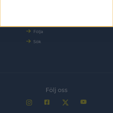
Resultat och Statistik
Träna och tävla
Nyheter
Följa
Sök
Följ oss