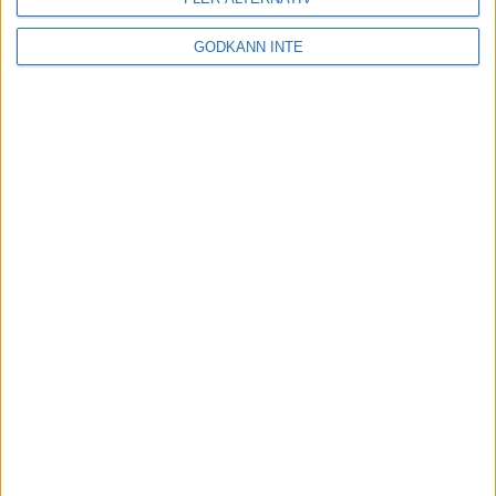
GODKÄNN INTE
Här hittar du Svenska Bowlingförbundets
medlemsrabatt på Strawberry
Adress