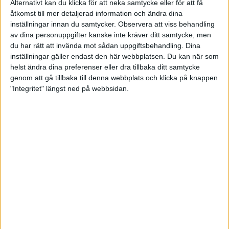
Alternativt kan du klicka för att neka samtycke eller för att få
åtkomst till mer detaljerad information och ändra dina
Förbundsinfo
inställningar innan du samtycker.
Observera att viss behandling
av dina personuppgifter kanske inte kräver ditt samtycke, men
Riktlinjer för trygghetsarbete
du har rätt att invända mot sådan uppgiftsbehandling. Dina
inställningar gäller endast den här webbplatsen. Du kan när som
Regelverk
helst ändra dina preferenser eller dra tillbaka ditt samtycke
genom att gå tillbaka till denna webbplats och klicka på knappen
"Integritet" längst ned på webbsidan.
Policy och riktlinjer
Dokument
Policy för streaming av barn- och
ungdomsbowling
Försäkring
Information