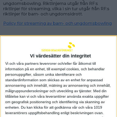
ungdomsbowling. Riktlinjerna utgår från RF:s
riktlinjer för streaming, vilka i sin tur utgår från RF:s
riktlinjer för barn- och ungdomsidrott.
Policy för streaming av barn- och ungdomsbowling
Senast uppdaterad:
26-07-03
Förbundet
Vi värdesätter din integritet
Kontakt
Vi och våra partners levenrorer och/eller får åtkomst till
information på en enhet, till exempel cookies, och behandlar
Kansliet
personuppgifter, såsom unika identifierare och
standardinformation som skickas av en enhet for anpassad
annonsering och innehåll, mätning av annonsering och innehåll,
Styrelse
målgruppsundersokningar och utveckling av tjänster.
Med din
tillåtelse kan vi och våra leverantörer använda exakta uppgifter
Kommittéer
om geografisk positionering och identifiering via skanning av
enheten. Du kan klicka för att godkänna vår och våra 1019
Distrikt
leverantörers uppgiftsbehandling enligt beskrivningen ovan.