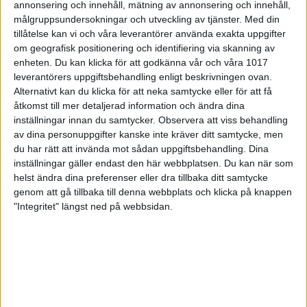
Neea
FINLAND
annonsering och innehåll, mätning av annonsering och innehåll,
137
146
180
Nurmilo
2
målgruppsundersokningar och utveckling av tjänster.
Med din
tillåtelse kan vi och våra leverantörer använda exakta uppgifter
om geografisk positionering och identifiering via skanning av
enheten. Du kan klicka för att godkänna vår och våra 1017
Emma
SWEDEN
4
180
160
147
leverantörers uppgiftsbehandling enligt beskrivningen ovan.
Ljunggren
2
Alternativt kan du klicka för att neka samtycke eller för att få
åtkomst till mer detaljerad information och ändra dina
inställningar innan du samtycker.
Observera att viss behandling
Nova
SWEDEN
av dina personuppgifter kanske inte kräver ditt samtycke, men
129
133
150
Lindqvist
2
du har rätt att invända mot sådan uppgiftsbehandling. Dina
inställningar gäller endast den här webbplatsen. Du kan när som
helst ändra dina preferenser eller dra tillbaka ditt samtycke
genom att gå tillbaka till denna webbplats och klicka på knappen
"Integritet" längst ned på webbsidan.