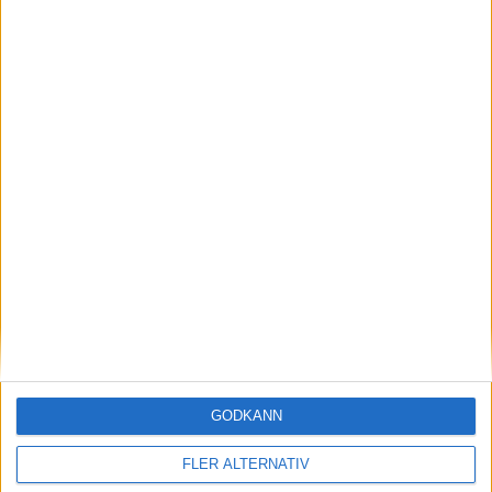
Dubbel killar
Team tjejer
Team killar
Masters tjejer
Masters killar
Landslagsverksamhet 2025-2026
Medaljhistorik
Team Sweden Para
GODKÄNN
FLER ALTERNATIV
Projektstöd och bidrag