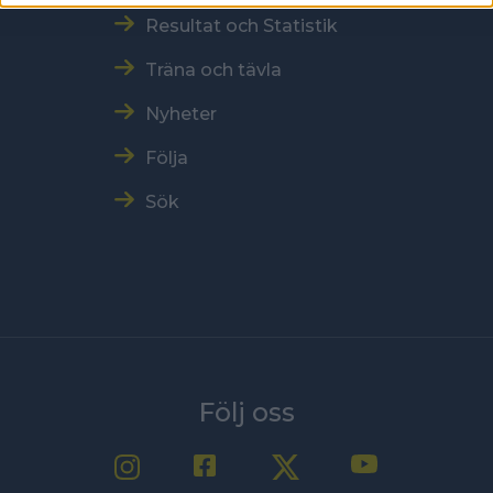
Resultat och Statistik
Träna och tävla
Nyheter
Följa
Sök
Följ oss