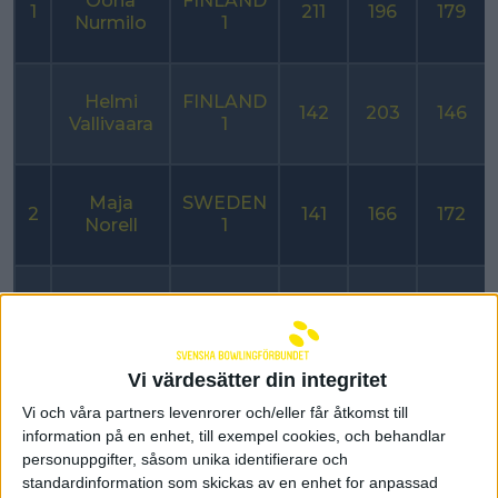
Oona
FINLAND
1
211
196
179
Nurmilo
1
Helmi
FINLAND
142
203
146
Vallivaara
1
Maja
SWEDEN
2
141
166
172
Norell
1
Nicole
SWEDEN
192
169
200
Brandin
1
Vi värdesätter din integritet
IIsa-Riia
FINLAND
Vi och våra partners levenrorer och/eller får åtkomst till
3
132
160
161
Ruohoaho
2
information på en enhet, till exempel cookies, och behandlar
personuppgifter, såsom unika identifierare och
standardinformation som skickas av en enhet for anpassad