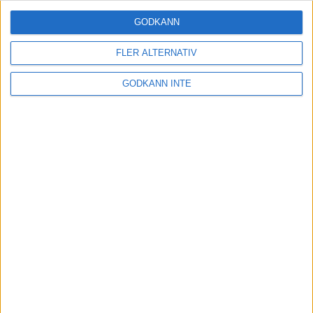
GODKÄNN
FLER ALTERNATIV
GODKÄNN INTE
Här hittar du Svenska Bowlingförbundets
medlemsrabatt på Strawberry