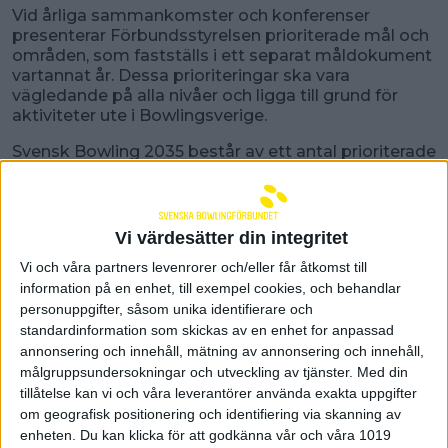
Vid årliga sammankomster och konferenser
presenterar Förbundsstyrelsen prioriterade mål och
områden, som fastställs i ett separat måldokument
vartannat år. Dessa prioriteringar ska vara
vägledande på alla nivåer och ligga till grund för
aktiviteter ute i Bowlingsverige.
Svensk Bowling 2035 består av ett antal prioriterade
områden och är plattformen för vår verksamhet
över tio år, men det är även viktigt att vara lyhörd
för förändringar i form av ändrade behov och
förutsättningar över tiden.
Vi värdesätter din integritet
Här hittar du Svenska Bowlingförbundets
Vi och våra partners levenrorer och/eller får åtkomst till
långsiktiga strategi -
Svensk Bowling 2035
information på en enhet, till exempel cookies, och behandlar
personuppgifter, såsom unika identifierare och
standardinformation som skickas av en enhet for anpassad
annonsering och innehåll, mätning av annonsering och innehåll,
målgruppsundersokningar och utveckling av tjänster.
Med din
tillåtelse kan vi och våra leverantörer använda exakta uppgifter
om geografisk positionering och identifiering via skanning av
Senast uppdaterad:
25-12-12
av
Linus Wirén
enheten. Du kan klicka för att godkänna vår och våra 1019