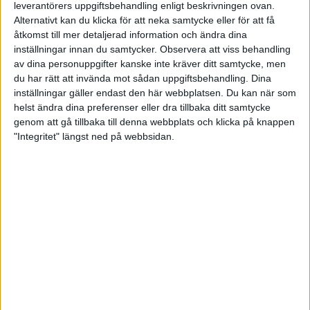
Förbundet
leverantörers uppgiftsbehandling enligt beskrivningen ovan.
Alternativt kan du klicka för att neka samtycke eller för att få
åtkomst till mer detaljerad information och ändra dina
Kontakt
inställningar innan du samtycker.
Observera att viss behandling
av dina personuppgifter kanske inte kräver ditt samtycke, men
Kansliet
du har rätt att invända mot sådan uppgiftsbehandling. Dina
inställningar gäller endast den här webbplatsen. Du kan när som
Styrelse
helst ändra dina preferenser eller dra tillbaka ditt samtycke
genom att gå tillbaka till denna webbplats och klicka på knappen
"Integritet" längst ned på webbsidan.
Kommittéer
Distrikt
Förbundsinfo
Riktlinjer för trygghetsarbete
Regelverk