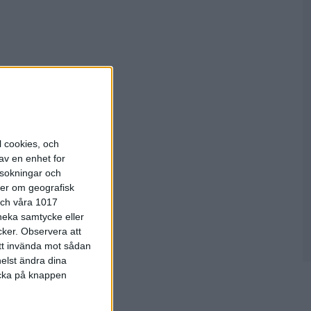
l cookies, och
av en enhet for
rsokningar och
ter om geografisk
 och våra 1017
 neka samtycke eller
cker.
Observera att
att invända mot sådan
elst ändra dina
licka på knappen
ners