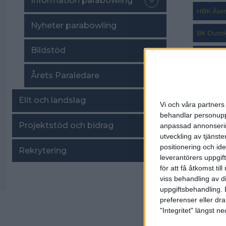
Information parabowling
Nyheter parabowling
Bildstöd
Årets Paraledare
Elit och landslag
Vi och våra partners 
behandlar personuppg
Projektstöd och bidrag
anpassad annonserin
utveckling av tjänster
positionering och id
Senast upp
Rekrytering
leverantörers uppgift
för att få åtkomst ti
viss behandling av d
uppgiftsbehandling. 
preferenser eller dra
Spo
"Integritet" längst 