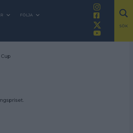
ER
FÖLJA
SÖK
g Cup
ingspriset.