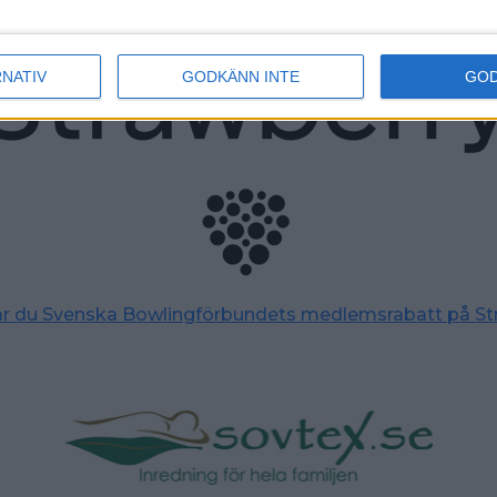
RNATIV
GODKÄNN INTE
GO
tar du Svenska Bowlingförbundets medlemsrabatt på St