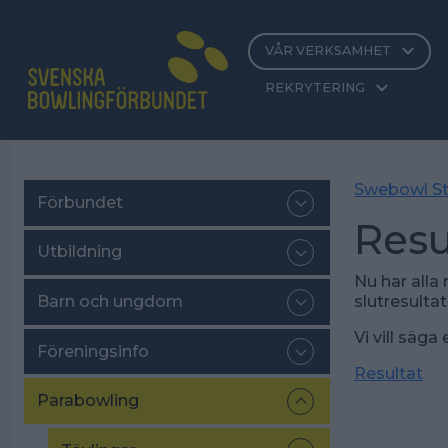
VÅR VERKSAMHET
REKRYTERING
Swebowl St
Förbundet
Resu
Utbildning
Nu har alla
Barn och ungdom
slutresultat
Vi vill säga
Föreningsinfo
Resultat
Parabowling