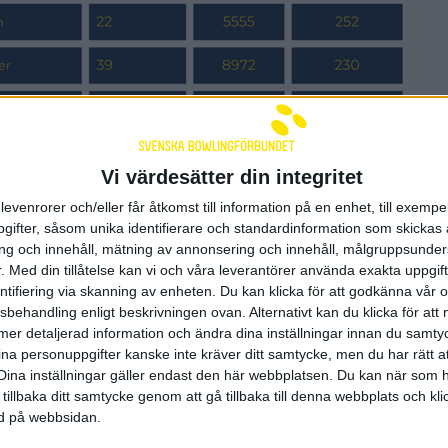
Vi värdesätter din integritet
levenrorer och/eller får åtkomst till information på en enhet, till exempe
ifter, såsom unika identifierare och standardinformation som skickas 
g och innehåll, mätning av annonsering och innehåll, målgruppsunde
.
Med din tillåtelse kan vi och våra leverantörer använda exakta uppgif
entifiering via skanning av enheten. Du kan klicka för att godkänna vår
daterad:
23-05-30
av
Linus Wirén
sbehandling enligt beskrivningen ovan. Alternativt kan du klicka för att
ll mer detaljerad information och ändra dina inställningar innan du samty
ina personuppgifter kanske inte kräver ditt samtycke, men du har rätt 
Dina inställningar gäller endast den här webbplatsen. Du kan när som h
 tillbaka ditt samtycke genom att gå tillbaka till denna webbplats och k
nsorer och samarbetspart
ned på webbsidan.