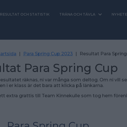
RESULTAT OCH STATISTIK
TRÄNA OCH TÄVLA
NYHET
artsida
|
Para Spring Cup 2023
|
Resultat Para Sprin
ltat Para Spring Cup
 resultatet räknas, ni var många som deltog. Om ni vill se
en i er klass är det bara att klicka på länkarna.
 ett extra grattis till Team Kinnekulle som tog hem fören