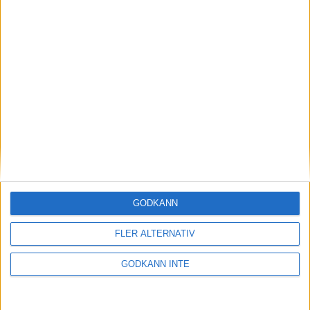
Utbildning
Barn och ungdom
Föreningsinfo
Parabowling
Elit och landslag
Projektstöd och bidrag
GODKÄNN
Rekrytering
FLER ALTERNATIV
GODKÄNN INTE
Sponsorer och samarbetspartners