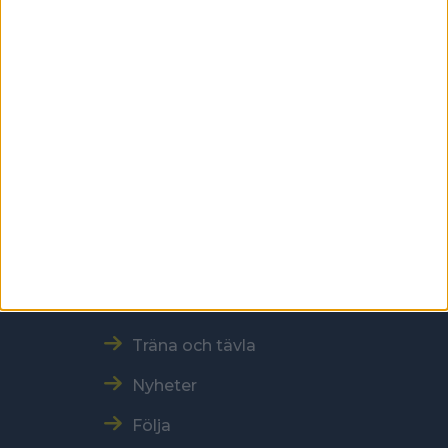
Kontakt
Tel: 086996000
E-post: sbf@swebowl.se
Snabbmeny
Vår verksamhet
Resultat och Statistik
Träna och tävla
Nyheter
Följa