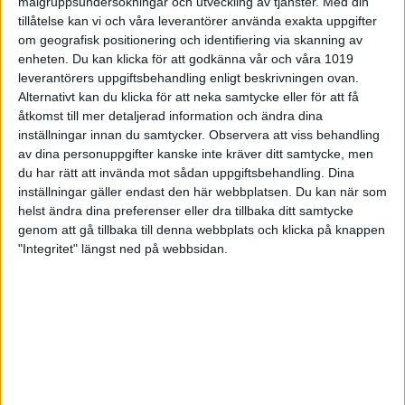
målgruppsundersokningar och utveckling av tjänster.
Med din
behövs i rutan för Försäkringstagare)
tillåtelse kan vi och våra leverantörer använda exakta uppgifter
Frågor om försäkringen eller i samband med en
om geografisk positionering och identifiering via skanning av
skada besvaras av vår försäkringsrådgivare S.P
enheten. Du kan klicka för att godkänna vår och våra 1019
Sportförsäkringar.
leverantörers uppgiftsbehandling enligt beskrivningen ovan.
Alternativt kan du klicka för att neka samtycke eller för att få
Kontaktpersoner:
åtkomst till mer detaljerad information och ändra dina
inställningar innan du samtycker.
Observera att viss behandling
Henrik
av dina personuppgifter kanske inte kräver ditt samtycke, men
Sjögren
henrik.sjogren@soderbergpartners.se
du har rätt att invända mot sådan uppgiftsbehandling. Dina
Viktor
inställningar gäller endast den här webbplatsen. Du kan när som
Ageskär
viktor.ageskar@soderbergpartners.se
helst ändra dina preferenser eller dra tillbaka ditt samtycke
genom att gå tillbaka till denna webbplats och klicka på knappen
Carl Rosén
carl.rosen@soderbergpartners.se
070-
"Integritet" längst ned på webbsidan.
303 32 36 (
pappaledig till 2026-09-01
)
Olycksfallsförsäkring
- PDF med all information
Senast uppdaterad:
26-07-01