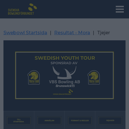
Swebowl Startsida
|
Resultat - Mora
|
Tjejer