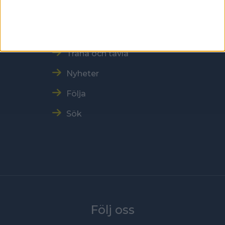
Vår verksamhet
Resultat och Statistik
Träna och tävla
Nyheter
Följa
Sök
Följ oss