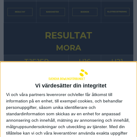
RESULTAT
MORA
TJEJER
U16
U21
Tjejer
Vi värdesätter din integritet
Stegfinal
Vi och våra partners levenrorer och/eller får åtkomst till
information på en enhet, till exempel cookies, och behandlar
Semifinal
personuppgifter, såsom unika identifierare och
Sandra Lundgren - Olivia Lindén
standardinformation som skickas av en enhet for anpassad
annonsering och innehåll, mätning av annonsering och innehåll,
181 - 180
målgruppsundersokningar och utveckling av tjänster.
Med din
tillåtelse kan vi och våra leverantörer använda exakta uppgifter
Final