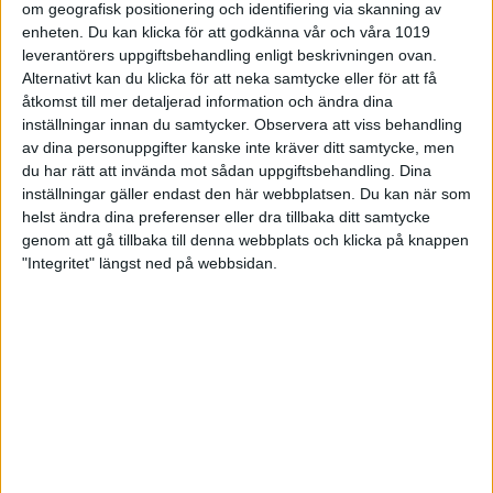
om geografisk positionering och identifiering via skanning av
enheten. Du kan klicka för att godkänna vår och våra 1019
Elissa Mehmet - Sandra Lundgren
leverantörers uppgiftsbehandling enligt beskrivningen ovan.
191 - 182
Alternativt kan du klicka för att neka samtycke eller för att få
åtkomst till mer detaljerad information och ändra dina
inställningar innan du samtycker.
Observera att viss behandling
av dina personuppgifter kanske inte kräver ditt samtycke, men
Spelare
Klubb
Fresh
Burn
Fi
du har rätt att invända mot sådan uppgiftsbehandling. Dina
inställningar gäller endast den här webbplatsen. Du kan när som
Elissa
1
Bk Mix Eslöv
1168
1212
13
helst ändra dina preferenser eller dra tillbaka ditt samtycke
Mehmet
genom att gå tillbaka till denna webbplats och klicka på knappen
"Integritet" längst ned på webbsidan.
Sandra
2
BK Högland
1110
1098
13
Lundgren
Olivia
3
Höganäs BC
1082
1144
13
Lindén
Saga
4
BS Hässle
1114
1130
13
Johansson
Nicole
5
AIK BK
1003
1151
13
Layrisse