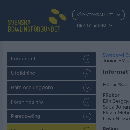
VÅR VERKSAMHET
REKRYTERING
Swebowl St
Förbundet
Junior EM - 
Informati
Utbildning
Här är Sveri
Barn och ungdom
Flickor
Elin Bergqvi
Föreningsinfo
Saga Johans
Elissa Mehm
Parabowling
Lova Nilsso
Pojkar