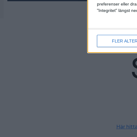
preferenser eller dra
"Integritet" längst 
Spo
FLER ALTE
Här hit