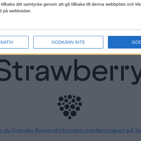
 tillbaka ditt samtycke genom att gå tillbaka till denna webbplats och k
ned på webbsidan.
nsorer och samarbetspart
RNATIV
GODKÄNN INTE
GO
tar du Svenska Bowlingförbundets medlemsrabatt på St