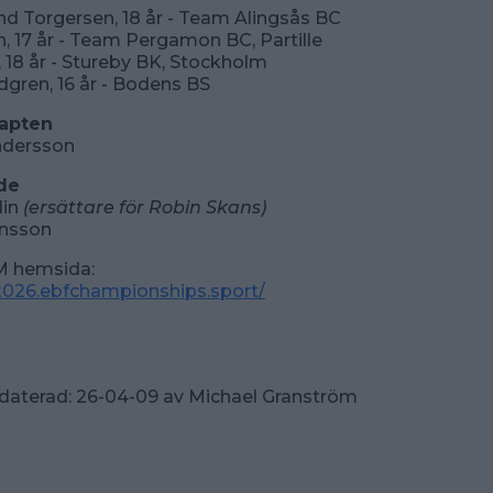
d Torgersen, 18 år - Team Alingsås BC
n, 17 år - Team Pergamon BC, Partille
r, 18 år - Stureby BK, Stockholm
ndgren, 16 år - Bodens BS
apten
dersson
de
lin
(ersättare för Robin Skans)
nsson
EM hemsida:
c2026.ebfchampionships.sport/
daterad:
26-04-09
av
Michael Granström