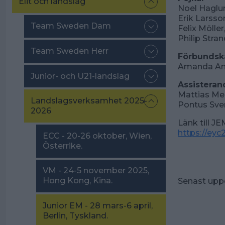
Elit och landslag
Noel Haglun
Erik Larsso
Team Sweden Dam
Felix Mölle
Philip Stra
Team Sweden Herr
Förbundsk
Amanda An
Junior- och U21-landslag
Assisteran
Mattias Me
Landslagsverksamhet 2025-
Pontus Sve
2026
Länk till J
https://ey
ECC - 20-26 oktober, Wien,
Österrike.
VM - 24-5 november 2025,
Hong Kong, Kina.
Senast upp
Junior EM - 28 mars-6 april,
Berlin, Tyskland.