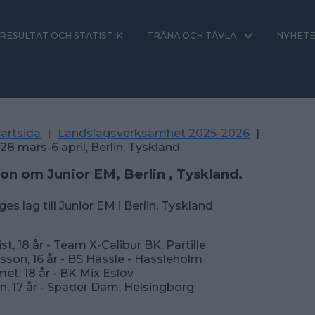
RESULTAT OCH STATISTIK
TRÄNA OCH TÄVLA
NYHET
artsida
|
Landslagsverksamhet 2025-2026
|
28 mars-6 april, Berlin, Tyskland.
on om Junior EM, Berlin , Tyskland.
ges lag till Junior EM i Berlin, Tyskland
st, 18 år - Team X-Calibur BK, Partille
son, 16 år - BS Hässle - Hässleholm
et, 18 år - BK Mix Eslöv
n, 17 år - Spader Dam, Helsingborg