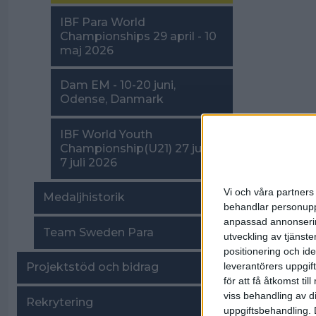
IBF Para World
Championships 29 april - 10
maj 2026
Dam EM - 10-20 juni,
Odense, Danmark
IBF World Youth
Championship(U21) 27 juni -
7 juli 2026
Vi och våra partners 
Medaljhistorik
behandlar personuppg
anpassad annonserin
Team Sweden Para
utveckling av tjänster
positionering och id
leverantörers uppgift
Projektstöd och bidrag
för att få åtkomst ti
viss behandling av d
Rekrytering
uppgiftsbehandling. 