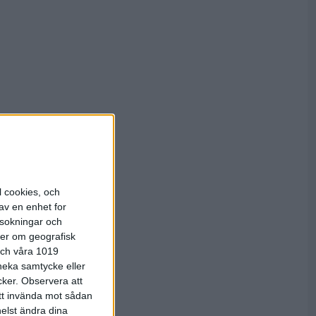
l cookies, och
av en enhet for
rsokningar och
ter om geografisk
 och våra 1019
 neka samtycke eller
cker.
Observera att
att invända mot sådan
elst ändra dina