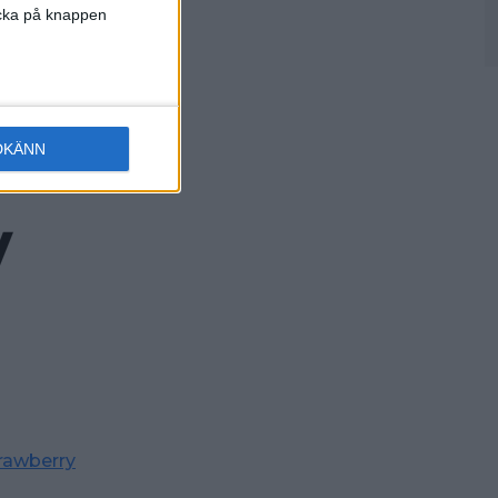
licka på knappen
ners
DKÄNN
rawberry