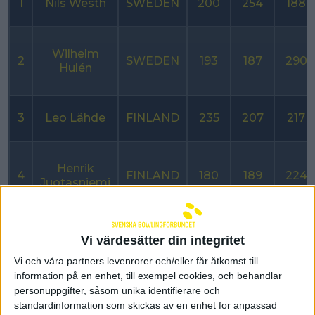
1
Nils Westh
SWEDEN
200
254
188
Wilhelm
2
SWEDEN
193
187
290
Hulén
3
Leo Lähde
FINLAND
235
207
217
Henrik
4
FINLAND
180
189
224
Juotasniemi
Miro
Vi värdesätter din integritet
5
FINLAND
184
178
147
Pakkala
Vi och våra partners levenrorer och/eller får åtkomst till
information på en enhet, till exempel cookies, och behandlar
personuppgifter, såsom unika identifierare och
standardinformation som skickas av en enhet for anpassad
Kevin
6
SWEDEN
178
173
173