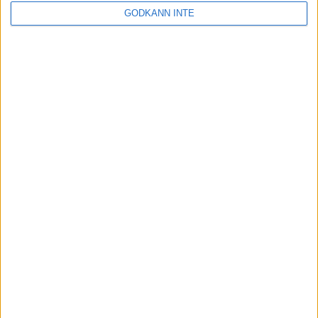
GODKÄNN INTE
Rekrytering
Sponsorer och samarbetspartners