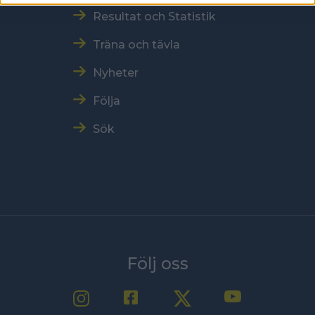
Resultat och Statistik
Träna och tävla
Nyheter
Följa
Sök
Följ oss