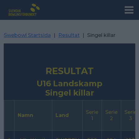
Swebowl Startsida
|
Resultat
|
Singel killar
RESULTAT
U16 Landskamp
Singel killar
Serie
Serie
Serie
Namn
Land
1
2
3