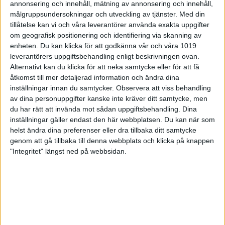
Fahlström
annonsering och innehåll, mätning av annonsering och innehåll,
målgruppsundersokningar och utveckling av tjänster.
Med din
tillåtelse kan vi och våra leverantörer använda exakta uppgifter
om geografisk positionering och identifiering via skanning av
Oskar
enheten. Du kan klicka för att godkänna vår och våra 1019
7
SWEDEN
202
150
140
Myrén
leverantörers uppgiftsbehandling enligt beskrivningen ovan.
Alternativt kan du klicka för att neka samtycke eller för att få
åtkomst till mer detaljerad information och ändra dina
inställningar innan du samtycker.
Observera att viss behandling
Anton
8
FINLAND
140
167
206
av dina personuppgifter kanske inte kräver ditt samtycke, men
Keltanen
du har rätt att invända mot sådan uppgiftsbehandling. Dina
inställningar gäller endast den här webbplatsen. Du kan när som
helst ändra dina preferenser eller dra tillbaka ditt samtycke
genom att gå tillbaka till denna webbplats och klicka på knappen
"Integritet" längst ned på webbsidan.