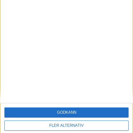
Dubbel killar
Team tjejer
Team killar
Masters tjejer
Masters killar
Landslagsverksamhet 2025-2026
Medaljhistorik
Team Sweden Para
GODKÄNN
FLER ALTERNATIV
Projektstöd och bidrag