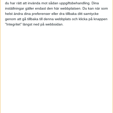
du har rätt att invända mot sådan uppgiftsbehandling. Dina
inställningar gäller endast den här webbplatsen. Du kan när som
helst ändra dina preferenser eller dra tillbaka ditt samtycke
genom att gå tillbaka till denna webbplats och klicka på knappen
"Integritet" längst ned på webbsidan.
Lisa Nordström Green:
“Bowlingen räddade mig”
26 april 2024 15:31