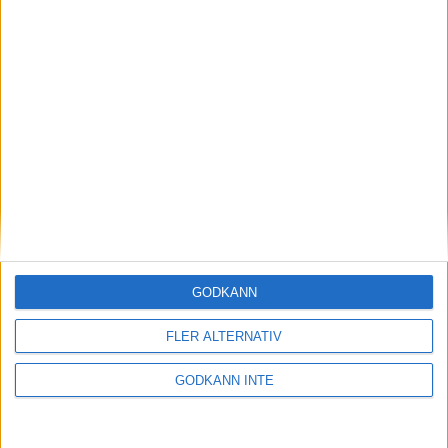
Lärorik tävlingsresa till
Singapore för Team Sweden-
spelarna
23 april 2024 20:33
GODKÄNN
FLER ALTERNATIV
GODKÄNN INTE