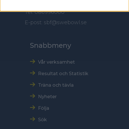
Tel: 086996000
E-post: sbf@swebowl.se
Snabbmeny
Vår verksamhet
Resultat och Statistik
Träna och tävla
Nyheter
Följa
Sök