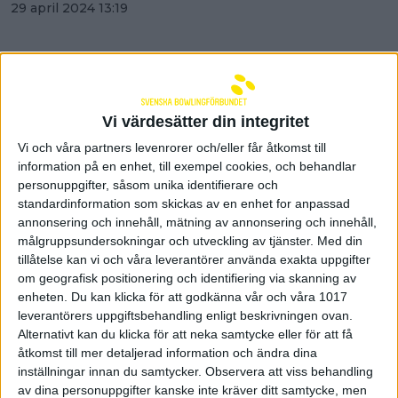
29 april 2024 13:19
Vi värdesätter din integritet
Vi och våra partners levenrorer och/eller får åtkomst till
information på en enhet, till exempel cookies, och behandlar
personuppgifter, såsom unika identifierare och
standardinformation som skickas av en enhet for anpassad
annonsering och innehåll, mätning av annonsering och innehåll,
målgruppsundersokningar och utveckling av tjänster.
Med din
tillåtelse kan vi och våra leverantörer använda exakta uppgifter
om geografisk positionering och identifiering via skanning av
enheten. Du kan klicka för att godkänna vår och våra 1017
Jesper Svensson 28:a i
leverantörers uppgiftsbehandling enligt beskrivningen ovan.
Alternativt kan du klicka för att neka samtycke eller för att få
Tournament of Champions
åtkomst till mer detaljerad information och ändra dina
26 april 2024 21:42
inställningar innan du samtycker.
Observera att viss behandling
av dina personuppgifter kanske inte kräver ditt samtycke, men