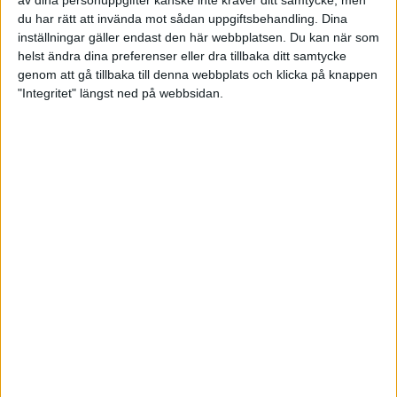
du har rätt att invända mot sådan uppgiftsbehandling. Dina
04 juni 2025 12:38
inställningar gäller endast den här webbplatsen. Du kan när som
helst ändra dina preferenser eller dra tillbaka ditt samtycke
genom att gå tillbaka till denna webbplats och klicka på knappen
"Integritet" längst ned på webbsidan.
Sverige förlorade årets
veteranlandskamp i Finland
03 juni 2025 18:11