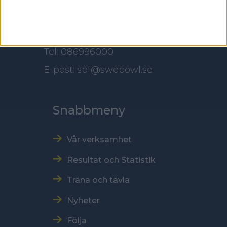
Kontakt
Tel: 086996000
E-post: sbf@swebowl.se
Snabbmeny
Vår verksamhet
Resultat och Statistik
Träna och tävla
Nyheter
Följa