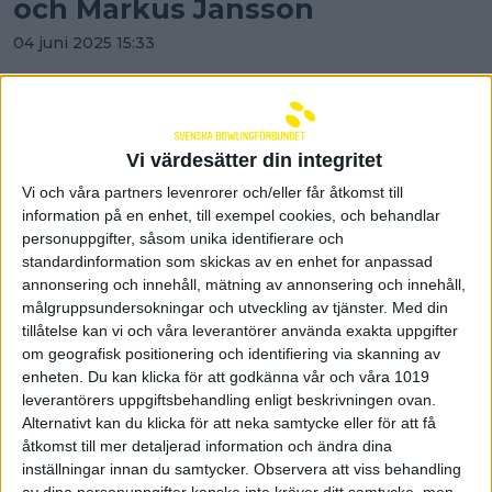
och Markus Jansson
04 juni 2025 15:33
Vi värdesätter din integritet
Vi och våra partners levenrorer och/eller får åtkomst till
information på en enhet, till exempel cookies, och behandlar
personuppgifter, såsom unika identifierare och
standardinformation som skickas av en enhet for anpassad
annonsering och innehåll, mätning av annonsering och innehåll,
målgruppsundersokningar och utveckling av tjänster.
Med din
tillåtelse kan vi och våra leverantörer använda exakta uppgifter
om geografisk positionering och identifiering via skanning av
enheten. Du kan klicka för att godkänna vår och våra 1019
leverantörers uppgiftsbehandling enligt beskrivningen ovan.
Damserien 50 år - firas med
Alternativt kan du klicka för att neka samtycke eller för att få
åtkomst till mer detaljerad information och ändra dina
jubileumstävling den 11
inställningar innan du samtycker.
Observera att viss behandling
oktober
av dina personuppgifter kanske inte kräver ditt samtycke, men