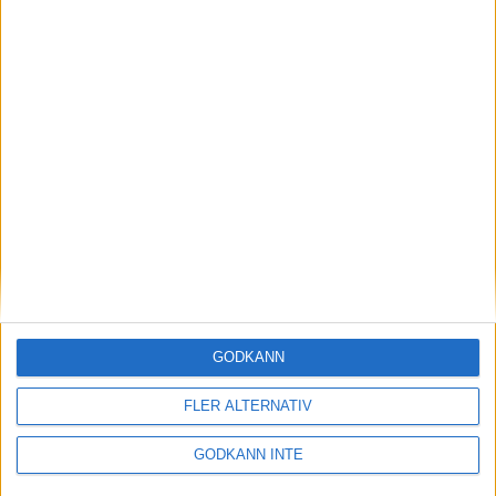
Individuella SM avgörs till
helgen
02 juni 2025 18:39
GODKÄNN
FLER ALTERNATIV
GODKÄNN INTE