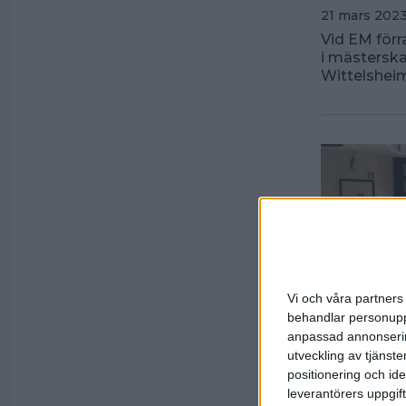
21 mars 2023
Vid EM förr
i mästerska
Wittelsheim
Vi och våra partners 
behandlar personuppg
anpassad annonserin
utveckling av tjänster
positionering och id
leverantörers uppgift