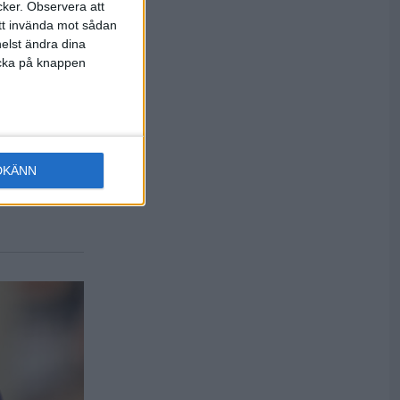
cker.
Observera att
att invända mot sådan
elst ändra dina
licka på knappen
 vann
DKÄNN
nér, fick
dish Youth