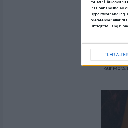
för att få åtkomst ti
viss behandling av d
uppgiftsbehandling. 
preferenser eller dra
Emil 
"Integritet" längst 
Swedi
20 mars 2023
FLER ALTE
Om två veck
ett fint ge
Tour Mora. 