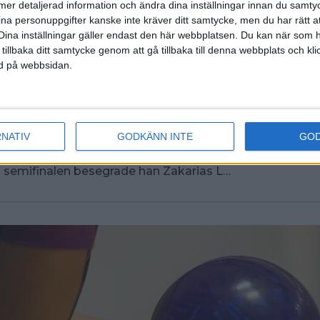
ll mer detaljerad information och ändra dina inställningar innan du samty
ina personuppgifter kanske inte kräver ditt samtycke, men du har rätt 
Dina inställningar gäller endast den här webbplatsen. Du kan när som h
 tillbaka ditt samtycke genom att gå tillbaka till denna webbplats och k
Svensson och Elliot Moulin
ned på webbsidan.
sh Youth Tour Mora
 10:52
RNATIV
GODKÄNN INTE
GO
or är det dags för junior-EM och Emil Svensson, BK Teg
nrep inför mästerskapet när han vann U18-klassen i Swe
I semifinalen besegrade han Zakarias L…