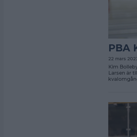
PBA K
22 mars 2023
Kim Bolleby 
Larsen är t
kvalomgång