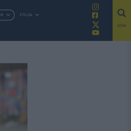
ER
FÖLJA
SÖK