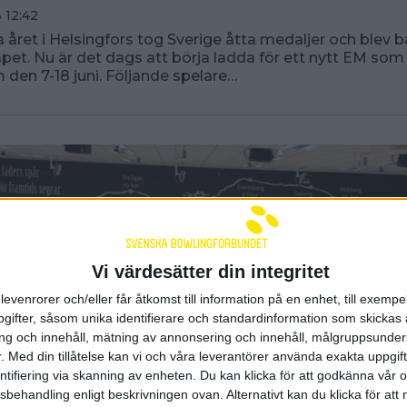
 12:42
a året i Helsingfors tog Sverige åtta medaljer och blev 
pet. Nu är det dags att börja ladda för ett nytt EM som 
 den 7-18 juni. Följande spelare…
Vi värdesätter din integritet
levenrorer och/eller får åtkomst till information på en enhet, till exempe
ifter, såsom unika identifierare och standardinformation som skickas 
g och innehåll, mätning av annonsering och innehåll, målgruppsunde
.
Med din tillåtelse kan vi och våra leverantörer använda exakta uppgif
entifiering via skanning av enheten. Du kan klicka för att godkänna vår
sbehandling enligt beskrivningen ovan. Alternativt kan du klicka för att