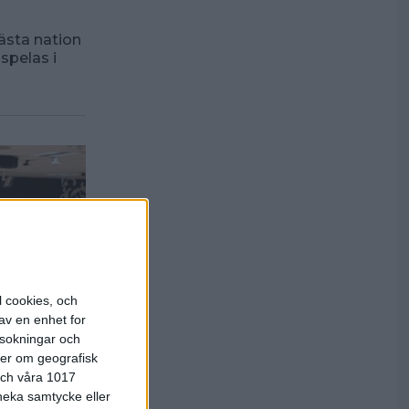
bästa nation
spelas i
l cookies, och
av en enhet for
rsokningar och
ter om geografisk
 och våra 1017
 neka samtycke eller