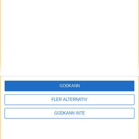
William Svensson just nu bästa
svensk i kvalet i SLLM
26 augusti 2025 13:13
GODKÄNN
FLER ALTERNATIV
GODKÄNN INTE