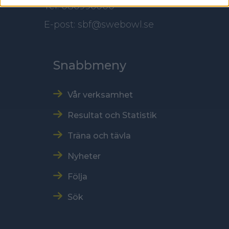
Tel: 086996000
E-post: sbf@swebowl.se
Snabbmeny
Vår verksamhet
Resultat och Statistik
Träna och tävla
Nyheter
Följa
Sök