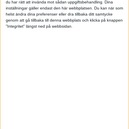
du har rätt att invända mot sådan uppgiftsbehandling. Dina
inställningar gäller endast den här webbplatsen. Du kan när som
helst ändra dina preferenser eller dra tillbaka ditt samtycke
genom att gå tillbaka till denna webbplats och klicka på knappen
"Integritet" längst ned på webbsidan.
Joachim Karlsson trea i kvalet i
SLLM inför lördagens
avslutande spelpass
30 augusti 2025 00:20