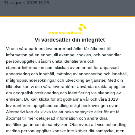
31 augusti 2025 15:09
Vi värdesätter din integritet
Vi och våra partners levenrorer och/eller får åtkomst till
information på en enhet, till exempel cookies, och behandlar
personuppgifter, såsom unika identifierare och
standardinformation som skickas av en enhet for anpassad
annonsering och innehåll, mätning av annonsering och innehåll,
målgruppsundersokningar och utveckling av tjänster.
Med din
tillåtelse kan vi och våra leverantörer använda exakta uppgifter
om geografisk positionering och identifiering via skanning av
enheten. Du kan klicka för att godkänna vår och våra 1019
Kyle Troup vinner kvalet i SLLM
leverantörers uppgiftsbehandling enligt beskrivningen ovan.
Alternativt kan du klicka för att neka samtycke eller för att få
- “älskar att spela här”
åtkomst till mer detaljerad information och ändra dina
inställningar innan du samtycker.
Observera att viss behandling
30 augusti 2025 23:59
av dina personuppgifter kanske inte kräver ditt samtycke, men