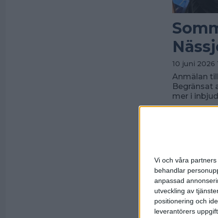
Somma
Nässj
10 juni 2026 
Anmälan til
Begränsat a
mer i inbju
Vi och våra partners 
behandlar personuppg
anpassad annonserin
utveckling av tjänster
positionering och id
leverantörers uppgift