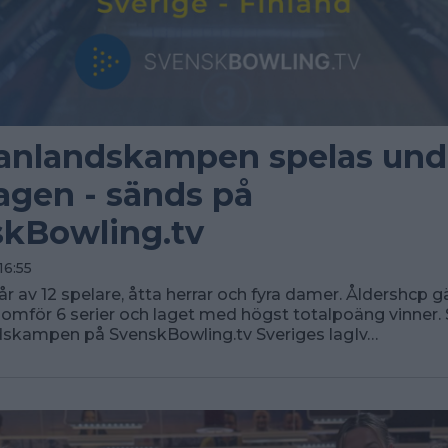
anlandskampen spelas und
agen - sänds på
kBowling.tv
16:55
 av 12 spelare, åtta herrar och fyra damer. Åldershcp gäl
omför 6 serier och laget med högst totalpoäng vinner.
dskampen på SvenskBowling.tv Sveriges lagIv…