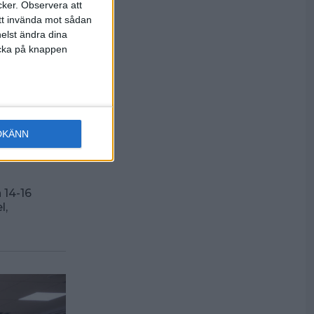
cker.
Observera att
att invända mot sådan
elst ändra dina
licka på knappen
DKÄNN
 14-16
l,