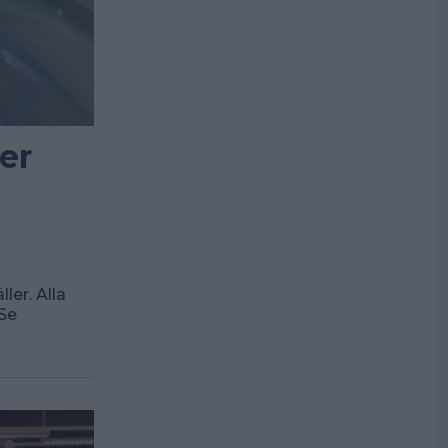
er
ler. Alla
 Se