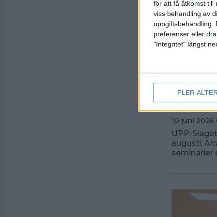
för att få åtkomst ti
viss behandling av d
uppgiftsbehandling. 
preferenser eller dra
"Integritet" längst 
FLER ALTE
Inbju
10 juni 2026 
UPP-Slaget 
augusti. Ar
seminarier