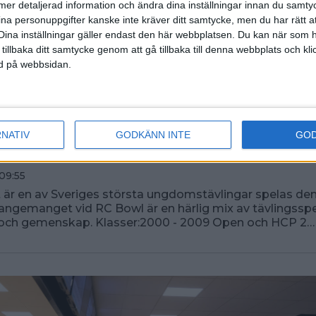
ll mer detaljerad information och ändra dina inställningar innan du samty
ina personuppgifter kanske inte kräver ditt samtycke, men du har rätt 
Dina inställningar gäller endast den här webbplatsen. Du kan när som h
 tillbaka ditt samtycke genom att gå tillbaka till denna webbplats och k
ned på webbsidan.
RNATIV
GODKÄNN INTE
GO
dan UPP-Slaget 2026
09:55
är en av Sveriges största ungdomstävlingar spelas den
rangemanget vid RC Bowl är en härlig mix av tävlingsspe
 och gemenskap. Klasser:2000 - 2009 Open och HCP 2…