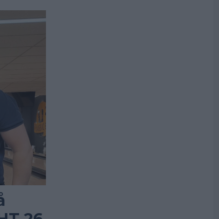
å
 HT 26