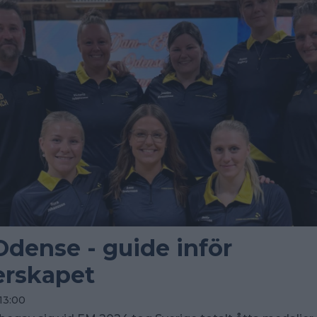
Odense - guide inför
erskapet
13:00