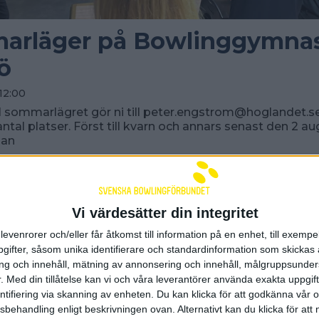
rläger på Bowlinggymnasi
ö
12:00
l sommarlägret gör ni till peter.engstrom@hoglandet.s
ntal platser. Först till kvarn och annars senast den 2 au
dan
Vi värdesätter din integritet
levenrorer och/eller får åtkomst till information på en enhet, till exempe
ifter, såsom unika identifierare och standardinformation som skickas 
g och innehåll, mätning av annonsering och innehåll, målgruppsunde
.
Med din tillåtelse kan vi och våra leverantörer använda exakta uppgif
entifiering via skanning av enheten. Du kan klicka för att godkänna vår
sbehandling enligt beskrivningen ovan. Alternativt kan du klicka för att