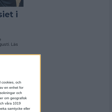
et i
e
gusti. Läs
l cookies, och
av en enhet for
rsokningar och
ter om geografisk
 och våra 1019
 neka samtycke eller