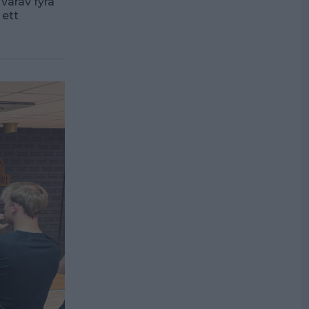
varav fyra
 ett