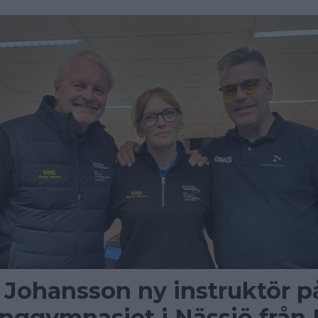
 Johansson ny instruktör p
nggymnasiet i Nässjö från