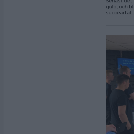
Senast det 
guld, och b
succéartat