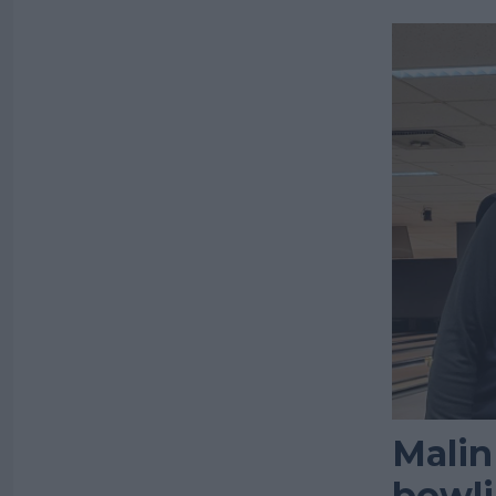
Malin
bowli