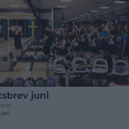
sbrev juni
 12:30
juni