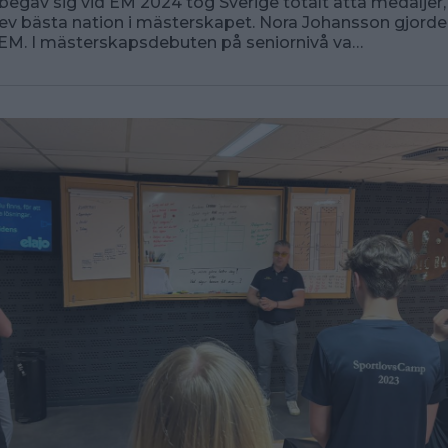
begav sig vid EM 2024 tog Sverige totalt åtta medaljer, 
lev bästa nation i mästerskapet. Nora Johansson gjorde
 EM. I mästerskapsdebuten på seniornivå va…