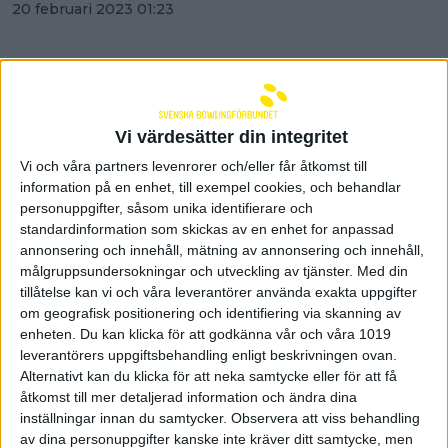
20 februari 2023 01:23
Vi värdesätter din integritet
Vi och våra partners levenrorer och/eller får åtkomst till
information på en enhet, till exempel cookies, och behandlar
personuppgifter, såsom unika identifierare och
standardinformation som skickas av en enhet for anpassad
annonsering och innehåll, mätning av annonsering och innehåll,
målgruppsundersokningar och utveckling av tjänster.
Med din
tillåtelse kan vi och våra leverantörer använda exakta uppgifter
om geografisk positionering och identifiering via skanning av
enheten. Du kan klicka för att godkänna vår och våra 1019
Anmälan öppen till individuella
leverantörers uppgiftsbehandling enligt beskrivningen ovan.
Alternativt kan du klicka för att neka samtycke eller för att få
SM 2023
åtkomst till mer detaljerad information och ändra dina
16 februari 2023 15:54
inställningar innan du samtycker.
Observera att viss behandling
av dina personuppgifter kanske inte kräver ditt samtycke, men