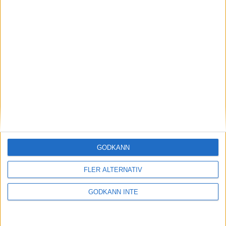
Joline Persson Planefors vann i
tävlingscomebacken
12 februari 2023 22:07
GODKÄNN
FLER ALTERNATIV
GODKÄNN INTE