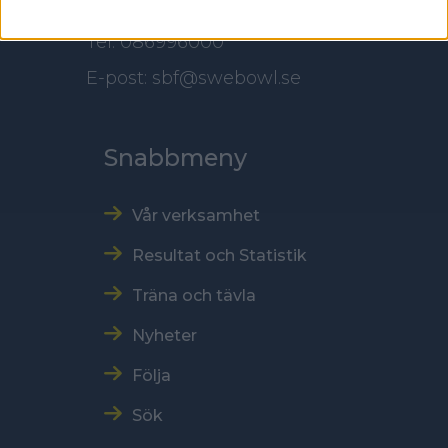
Tel: 086996000
E-post: sbf@swebowl.se
Snabbmeny
Vår verksamhet
Resultat och Statistik
Träna och tävla
Nyheter
Följa
Sök