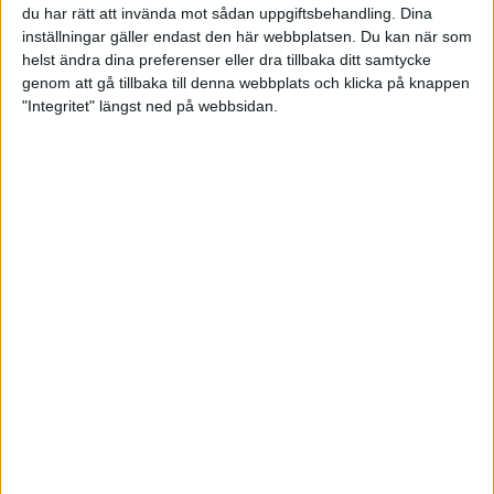
du har rätt att invända mot sådan uppgiftsbehandling. Dina
inställningar gäller endast den här webbplatsen. Du kan när som
helst ändra dina preferenser eller dra tillbaka ditt samtycke
genom att gå tillbaka till denna webbplats och klicka på knappen
"Integritet" längst ned på webbsidan.
Andra upplagan av 08-Rumble
avgjord
15 februari 2023 21:54