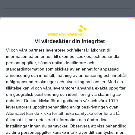
Vi värdesätter din integritet
Vi och våra partners levenrorer och/eller får åtkomst till
information på en enhet, till exempel cookies, och behandlar
personuppgifter, såsom unika identifierare och
standardinformation som skickas av en enhet for anpassad
annonsering och innehåll, mätning av annonsering och innehåll,
målgruppsundersokningar och utveckling av tjänster.
Med din
tillåtelse kan vi och våra leverantörer använda exakta uppgifter
om geografisk positionering och identifiering via skanning av
Hanna Engberg vann guld i
enheten. Du kan klicka för att godkänna vår och våra 1019
elit-SM på damsidan
leverantörers uppgiftsbehandling enligt beskrivningen ovan.
Alternativt kan du klicka för att neka samtycke eller för att få
27 mars 2026 18:43
åtkomst till mer detaljerad information och ändra dina
inställningar innan du samtycker.
Observera att viss behandling
av dina personuppgifter kanske inte kräver ditt samtycke, men