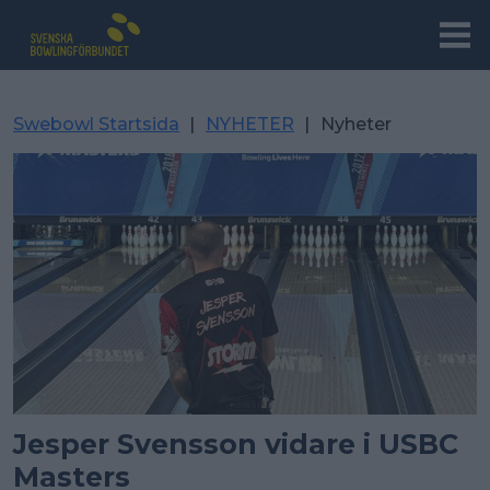
Swebowl Startsida
|
NYHETER
|
Nyheter
Jesper Svensson vidare i USBC
Masters