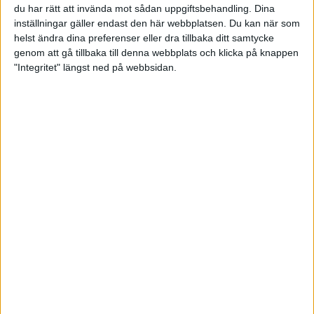
du har rätt att invända mot sådan uppgiftsbehandling. Dina
inställningar gäller endast den här webbplatsen. Du kan när som
helst ändra dina preferenser eller dra tillbaka ditt samtycke
genom att gå tillbaka till denna webbplats och klicka på knappen
"Integritet" längst ned på webbsidan.
Jesper Svensson sexa i kvalet i
USBC Masters
27 mars 2026 10:41