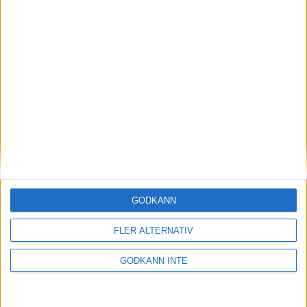
På fredag avgörs elit-SM i
Umeå
23 mars 2026 16:24
GODKÄNN
FLER ALTERNATIV
GODKÄNN INTE