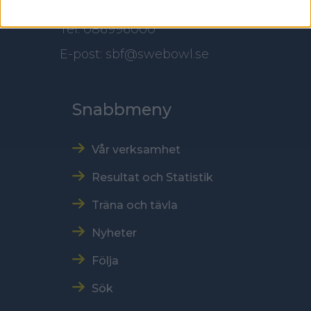
Tel: 086996000
E-post: sbf@swebowl.se
Snabbmeny
Vår verksamhet
Resultat och Statistik
Träna och tävla
Nyheter
Följa
Sök