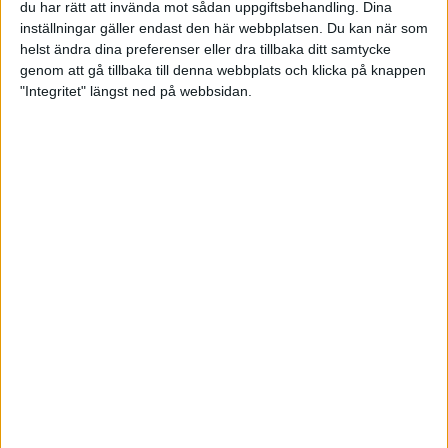
du har rätt att invända mot sådan uppgiftsbehandling. Dina
inställningar gäller endast den här webbplatsen. Du kan när som
helst ändra dina preferenser eller dra tillbaka ditt samtycke
genom att gå tillbaka till denna webbplats och klicka på knappen
"Integritet" längst ned på webbsidan.
Ungdoms och junior-SM 2026 -
anmäl dig nu
26 maj 2026 15:41