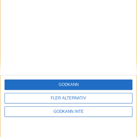
BK Brio och Götene BK 3
vinnare i SUL-finalen
23 maj 2026 21:20
GODKÄNN
FLER ALTERNATIV
GODKÄNN INTE