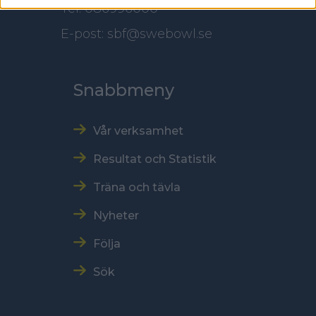
Tel: 086996000
E-post: sbf@swebowl.se
Snabbmeny
Vår verksamhet
Resultat och Statistik
Träna och tävla
Nyheter
Följa
Sök