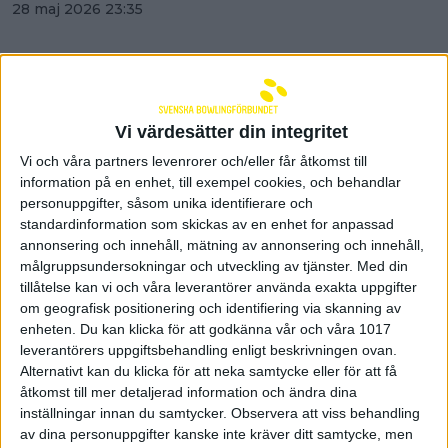
28 maj 2026 23:35
Vi värdesätter din integritet
Vi och våra partners levenrorer och/eller får åtkomst till
information på en enhet, till exempel cookies, och behandlar
personuppgifter, såsom unika identifierare och
standardinformation som skickas av en enhet for anpassad
annonsering och innehåll, mätning av annonsering och innehåll,
målgruppsundersokningar och utveckling av tjänster.
Med din
tillåtelse kan vi och våra leverantörer använda exakta uppgifter
om geografisk positionering och identifiering via skanning av
enheten. Du kan klicka för att godkänna vår och våra 1017
Nora Johansson vidare till topp
leverantörers uppgiftsbehandling enligt beskrivningen ovan.
Alternativt kan du klicka för att neka samtycke eller för att få
16 i Rochester Open
åtkomst till mer detaljerad information och ändra dina
inställningar innan du samtycker.
Observera att viss behandling
28 maj 2026 15:15
av dina personuppgifter kanske inte kräver ditt samtycke, men