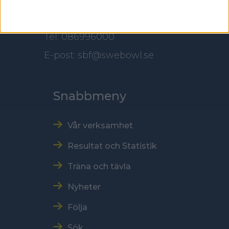
Kontakt
Tel: 086996000
E-post: sbf@swebowl.se
Snabbmeny
Vår verksamhet
Resultat och Statistik
Träna och tävla
Nyheter
Följa
Sök