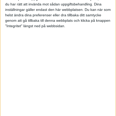
du har rätt att invända mot sådan uppgiftsbehandling. Dina
inställningar gäller endast den här webbplatsen. Du kan när som
helst ändra dina preferenser eller dra tillbaka ditt samtycke
genom att gå tillbaka till denna webbplats och klicka på knappen
"Integritet" längst ned på webbsidan.
PBA Regional Tour till Sverige -
första tävlingen fullbokad
16 januari 2025 10:07