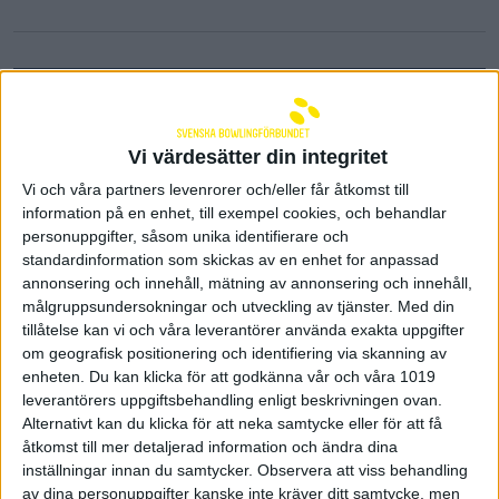
Vi värdesätter din integritet
Vi och våra partners levenrorer och/eller får åtkomst till
information på en enhet, till exempel cookies, och behandlar
personuppgifter, såsom unika identifierare och
standardinformation som skickas av en enhet for anpassad
annonsering och innehåll, mätning av annonsering och innehåll,
målgruppsundersokningar och utveckling av tjänster.
Med din
tillåtelse kan vi och våra leverantörer använda exakta uppgifter
om geografisk positionering och identifiering via skanning av
Möt det svenska paralaget -
enheten. Du kan klicka för att godkänna vår och våra 1019
del 1
leverantörers uppgiftsbehandling enligt beskrivningen ovan.
Alternativt kan du klicka för att neka samtycke eller för att få
17 januari 2025 10:05
åtkomst till mer detaljerad information och ändra dina
inställningar innan du samtycker.
Observera att viss behandling
av dina personuppgifter kanske inte kräver ditt samtycke, men