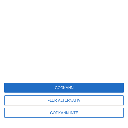
James Blomgren och William
Svensson bästa svenskar i
Ballmaster Open
GODKÄNN
12 januari 2025 17:16
FLER ALTERNATIV
GODKÄNN INTE