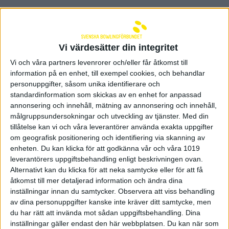
Vi värdesätter din integritet
Vi och våra partners levenrorer och/eller får åtkomst till
information på en enhet, till exempel cookies, och behandlar
personuppgifter, såsom unika identifierare och
standardinformation som skickas av en enhet for anpassad
annonsering och innehåll, mätning av annonsering och innehåll,
målgruppsundersokningar och utveckling av tjänster.
Med din
tillåtelse kan vi och våra leverantörer använda exakta uppgifter
om geografisk positionering och identifiering via skanning av
enheten. Du kan klicka för att godkänna vår och våra 1019
leverantörers uppgiftsbehandling enligt beskrivningen ovan.
Imorgon börjar Elit-SM
Alternativt kan du klicka för att neka samtycke eller för att få
åtkomst till mer detaljerad information och ändra dina
17 maj 2023 12:24
inställningar innan du samtycker.
Observera att viss behandling
av dina personuppgifter kanske inte kräver ditt samtycke, men
du har rätt att invända mot sådan uppgiftsbehandling. Dina
inställningar gäller endast den här webbplatsen. Du kan när som