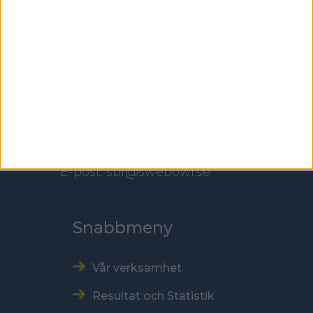
Besöksadress
Skansbrogatan 7
118 60 Stockholm
Kontakt
Tel: 086996000
E-post: sbf@swebowl.se
Snabbmeny
Vår verksamhet
Resultat och Statistik