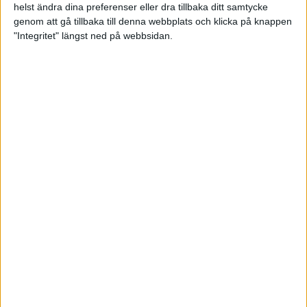
helst ändra dina preferenser eller dra tillbaka ditt samtycke
genom att gå tillbaka till denna webbplats och klicka på knappen
"Integritet" längst ned på webbsidan.
Magnus Johnson: Vilket
enastående slutspel.
Fantastiskt spel, höga siffror
och stenhårda matcher
16 maj 2023 16:29