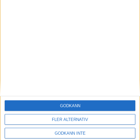
Fem svenska spelare just nu på
finalplats i Malaysian Open
GODKÄNN
12 april 2025 12:43
FLER ALTERNATIV
GODKÄNN INTE