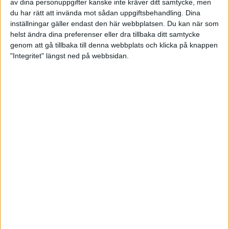
av dina personuppgifter kanske inte kräver ditt samtycke, men
du har rätt att invända mot sådan uppgiftsbehandling. Dina
inställningar gäller endast den här webbplatsen. Du kan när som
helst ändra dina preferenser eller dra tillbaka ditt samtycke
genom att gå tillbaka till denna webbplats och klicka på knappen
"Integritet" längst ned på webbsidan.
Flera stjärnspelare klara för
Storm Lucky Larsen Masters
2025
15 april 2025 13:52