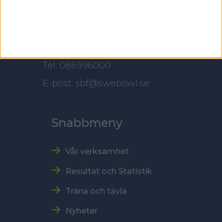
118 60 Stockholm
Kontakt
Tel: 086996000
E-post: sbf@swebowl.se
Snabbmeny
Vår verksamhet
Resultat och Statistik
Träna och tävla
Nyheter