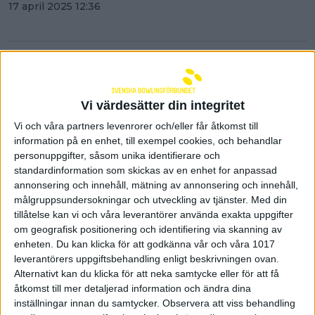
17 april 2025 12:36
Vi värdesätter din integritet
Vi och våra partners levenrorer och/eller får åtkomst till
information på en enhet, till exempel cookies, och behandlar
personuppgifter, såsom unika identifierare och
standardinformation som skickas av en enhet for anpassad
annonsering och innehåll, mätning av annonsering och innehåll,
målgruppsundersokningar och utveckling av tjänster.
Med din
tillåtelse kan vi och våra leverantörer använda exakta uppgifter
om geografisk positionering och identifiering via skanning av
enheten. Du kan klicka för att godkänna vår och våra 1017
Imorgon börjar PBA Sweden
leverantörers uppgiftsbehandling enligt beskrivningen ovan.
Scorpion Eskilstuna Open
Alternativt kan du klicka för att neka samtycke eller för att få
åtkomst till mer detaljerad information och ändra dina
16 april 2025 17:48
inställningar innan du samtycker.
Observera att viss behandling