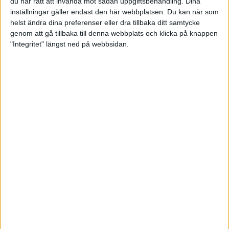
du har rätt att invända mot sådan uppgiftsbehandling. Dina
inställningar gäller endast den här webbplatsen. Du kan när som
helst ändra dina preferenser eller dra tillbaka ditt samtycke
genom att gå tillbaka till denna webbplats och klicka på knappen
"Integritet" längst ned på webbsidan.
Imorgon börjar IBF Youth
World Cup i Helsingborg
16 juni 2025 16:36