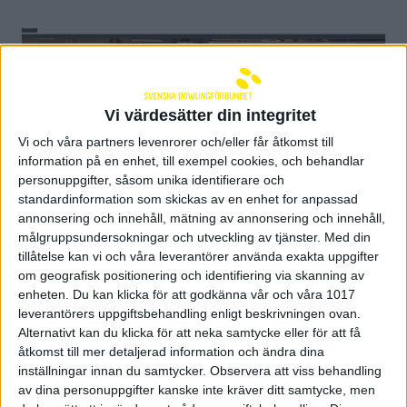
Vi värdesätter din integritet
Vi och våra partners levenrorer och/eller får åtkomst till
information på en enhet, till exempel cookies, och behandlar
personuppgifter, såsom unika identifierare och
standardinformation som skickas av en enhet for anpassad
annonsering och innehåll, mätning av annonsering och innehåll,
målgruppsundersokningar och utveckling av tjänster.
Med din
tillåtelse kan vi och våra leverantörer använda exakta uppgifter
Både Robin och Maja är med i
om geografisk positionering och identifiering via skanning av
täten i IBF Youth World Cup
enheten. Du kan klicka för att godkänna vår och våra 1017
leverantörers uppgiftsbehandling enligt beskrivningen ovan.
2025
Alternativt kan du klicka för att neka samtycke eller för att få
17 juni 2025 18:44
åtkomst till mer detaljerad information och ändra dina
inställningar innan du samtycker.
Observera att viss behandling
av dina personuppgifter kanske inte kräver ditt samtycke, men