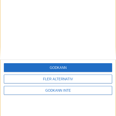
Robin Ilhammar klar för
semifinal i Masters i EM
14 juni 2025 14:26
GODKÄNN
FLER ALTERNATIV
GODKÄNN INTE