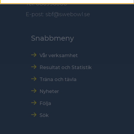
Tel: 086996000
E-post: sbf@swebowl.se
Snabbmeny
Vår verksamhet
Resultat och Statistik
Träna och tävla
Nyheter
Följa
Sök