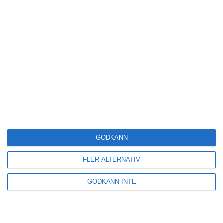
Jesper Svensson slutade på
38:e plats i PBA Wichita Classic
24 februari 2023 17:19
GODKÄNN
FLER ALTERNATIV
GODKÄNN INTE