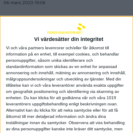
06 mars 2023 19:06
Vi värdesätter din integritet
Vi och våra partners levenrorer och/eller får åtkomst till
information på en enhet, till exempel cookies, och behandlar
personuppgifter, såsom unika identifierare och
standardinformation som skickas av en enhet for anpassad
annonsering och innehåll, mätning av annonsering och innehåll,
målgruppsundersokningar och utveckling av tjänster.
Med din
tillåtelse kan vi och våra leverantörer använda exakta uppgifter
om geografisk positionering och identifiering via skanning av
enheten. Du kan klicka för att godkänna vår och våra 1019
Swedish Youth Tour Mora - bra
leverantörers uppgiftsbehandling enligt beskrivningen ovan.
Alternativt kan du klicka för att neka samtycke eller för att få
chans att visa upp sig innan
åtkomst till mer detaljerad information och ändra dina
U21-uttagningen
inställningar innan du samtycker.
Observera att viss behandling
av dina personuppgifter kanske inte kräver ditt samtycke, men
05 mars 2023 17:42