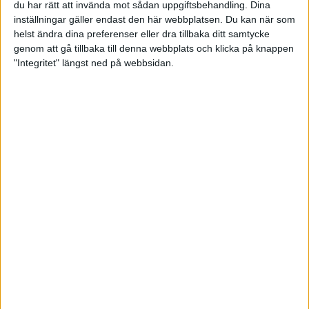
du har rätt att invända mot sådan uppgiftsbehandling. Dina
inställningar gäller endast den här webbplatsen. Du kan när som
helst ändra dina preferenser eller dra tillbaka ditt samtycke
genom att gå tillbaka till denna webbplats och klicka på knappen
"Integritet" längst ned på webbsidan.
På söndag börjar Merci Ladies
Open - Team Sweden dam
spelar tävlingen nästa helg
03 mars 2023 18:15