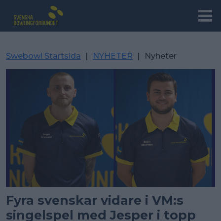
Swebowl Startsida
|
NYHETER
|
Nyheter
Fyra svenskar vidare i VM:s
singelspel med Jesper i topp