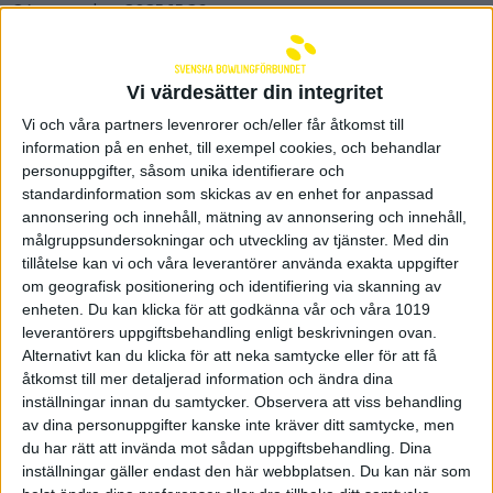
24 november 2025 15:26
Vi värdesätter din integritet
Vi och våra partners levenrorer och/eller får åtkomst till
information på en enhet, till exempel cookies, och behandlar
personuppgifter, såsom unika identifierare och
standardinformation som skickas av en enhet for anpassad
annonsering och innehåll, mätning av annonsering och innehåll,
målgruppsundersokningar och utveckling av tjänster.
Med din
tillåtelse kan vi och våra leverantörer använda exakta uppgifter
om geografisk positionering och identifiering via skanning av
enheten. Du kan klicka för att godkänna vår och våra 1019
leverantörers uppgiftsbehandling enligt beskrivningen ovan.
Alternativt kan du klicka för att neka samtycke eller för att få
åtkomst till mer detaljerad information och ändra dina
Mikael Engström årets
inställningar innan du samtycker.
Observera att viss behandling
paraledare 2025
av dina personuppgifter kanske inte kräver ditt samtycke, men
du har rätt att invända mot sådan uppgiftsbehandling. Dina
23 november 2025 12:42
inställningar gäller endast den här webbplatsen. Du kan när som