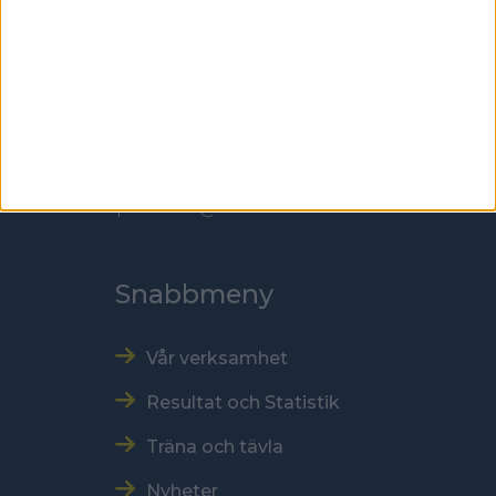
Skansbrogatan 7
118 60 Stockholm
Kontakt
Tel: 086996000
E-post: sbf@swebowl.se
Snabbmeny
Vår verksamhet
Resultat och Statistik
Träna och tävla
Nyheter