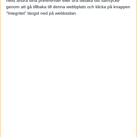
helst ändra dina preferenser eller dra tillbaka ditt samtycke
genom att gå tillbaka till denna webbplats och klicka på knappen
"Integritet" längst ned på webbsidan.
Landslaget i media inför VM
21 november 2025 14:54